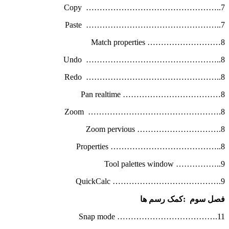
Copy …………………………………………..7
Paste …………………………………………..7
Match properties ………………………8
Undo …………………………………………..8
Redo …………………………………………..8
Pan realtime ………………………………8
Zoom ………………………………………….8
Zoom pervious ………………………….8
Properties …………………………………..8
Tool palettes window ……………..9
QuickCalc ………………………………….9
فصل سوم
:
کمک رسم ها
Snap mode ……………………………….11