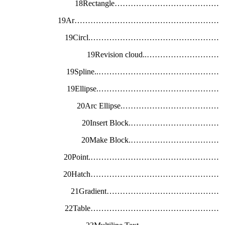
…………………………………18Rectangle
………………………………………………19Ar
………………………………………….19Circl
………………………..19Revision cloud
………………………………………..19Spline
……………………………………….19Ellipse
……………………………….20Arc Ellipse
…………………………….20Insert Block
…………………………….20Make Block
………………………………………….20Point
…………………………………………20Hatch
……………………………………21Gradient
…………………………………………22Table