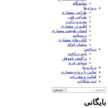
نمایشگاه
پروژه ها
طراحی معماری
طراحی فنی
متره و برآورد
اقلیم در معماری
انسان طبیعت معماری
پرسپکتیو
کتاب های معماری
مبلمان اتوکد
پرداخت
تأیید پرداخت
تراکنش ناموفق
سوابق خرید
درباره ما
تماس با پروژه معماری
قوانین و مقررات
ثبت شکایات
جستجو
برای:
بایگانی