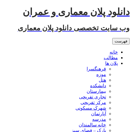
رفتن
دانلود پلان معماری و عمران
به
نوشته‌ها
وب سایت تخصصی دانلود پلان معماری
فهرست
خانه
مطالب
پلان ها
فرهنگسرا
موزه
هتل
دانشکده
بیمارستان
تجاری تفریحی
مرکز تفریحی
شهرک مسکونی
آپارتمان
مدرسه
خانه سالمندان
پارک – فضای سبز