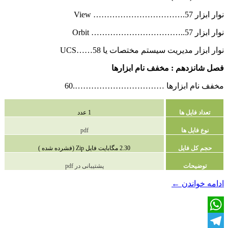
نوار ابزار View …………………………….57
نوار ابزار Orbit ……………………………..57
نوار ابزار مدیریت سیستم مختصات یا UCS……58
فصل شانزدهم : مخفف نام ابزارها
مخفف نام ابزارها …………………………….60
تعداد فایل ها
1 عدد
نوع فایل ها
pdf
حجم کل فایل
2.30 مگابایت فایل Zip (فشرده شده )
توضیحات
پشتیبانی در pdf
دانلود
ادامه خواندن
←
آموزش
کاربردی
نرم
WhatsApp
افزار