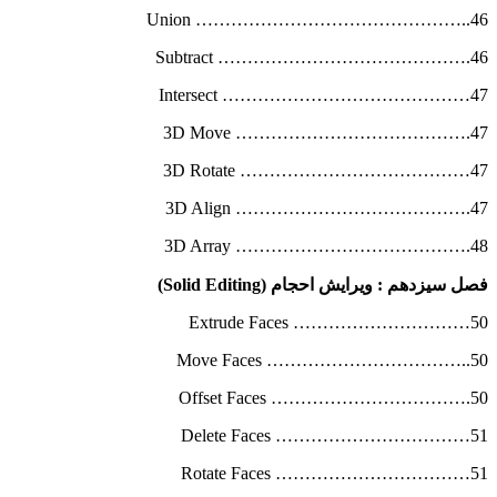
Union ………………………………………..46
Subtract …………………………………….46
Intersect ……………………………………47
3D Move ………………………………….47
3D Rotate …………………………………47
3D Align ………………………………….47
3D Array ………………………………….48
فصل سیزدهم : ویرایش احجام
(Solid Editing)
Extrude Faces …………………………50
Move Faces ……………………………..50
Offset Faces …………………………….50
Delete Faces ……………………………51
Rotate Faces ……………………………51