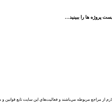
زم از مراجع مربوطه مي‌باشند و فعاليت‌هاي اين سايت تابع قوانين 