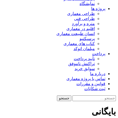
نمایشگاه
پروژه ها
طراحی معماری
طراحی فنی
متره و برآورد
اقلیم در معماری
انسان طبیعت معماری
پرسپکتیو
کتاب های معماری
مبلمان اتوکد
پرداخت
تأیید پرداخت
تراکنش ناموفق
سوابق خرید
درباره ما
تماس با پروژه معماری
قوانین و مقررات
ثبت شکایات
جستجو
برای:
بایگانی