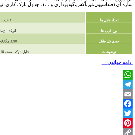
سازه ای (فنداسیون،تیر،آکس،گودبرداری و …) ، جدول نازک کاری، تیپ
تعداد فایل ها
۱ عدد
نوع فایل ها
اتوکد – dwg
حجم کل فایل
3،90 مگابایت
توضیحات
فایل اتوکد نسخه 2010 و بالاتر
دانلود
ادامه خواندن
←
پروژه
طراحی
فنی
WhatsApp
آپارتمان
1طبقه
Telegram
1
واحد
Email
فاز
2
Facebook
شده
Twitter
Pinterest