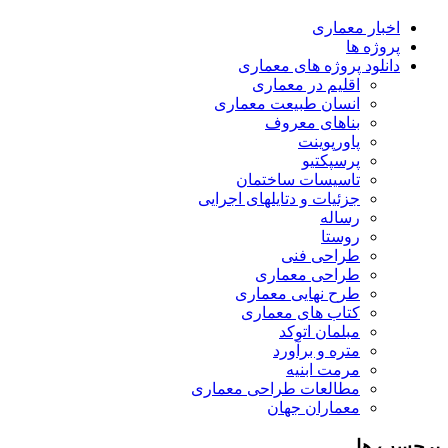
اخبار معماری
پروژه ها
دانلود پروژه های معماری
اقلیم در معماری
انسان طبیعت معماری
بناهای معروف
پاورپوینت
پرسپکتیو
تاسیسات ساختمان
جزئیات و دتایلهای اجرایی
رساله
روستا
طراحی فنی
طراحی معماری
طرح نهایی معماری
کتاب های معماری
مبلمان اتوکد
متره و برآورد
مرمت ابنیه
مطالعات طراحی معماری
معماران جهان
برچسب ها