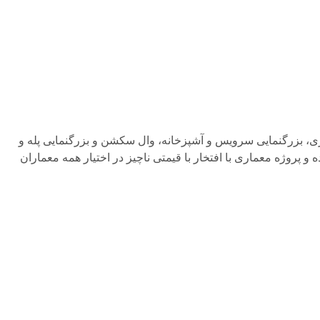
ما، برش، فنداسیون، خاک برداری، تیر ریزی، بزرگنمایی سرویس و آشپزخانه، وال سکشن و بزرگنمایی پله و
 پروژه معماری با افتخار با قیمتی ناچیز در اختیار همه معماران