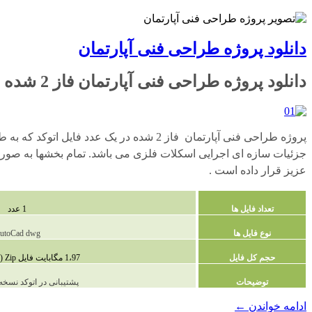
دانلود پروژه طراحی فنی آپارتمان
دانلود پروژه طراحی فنی آپارتمان فاز 2 شده 4 طبقه با اسکلت فلزی
جزئیات سازه ای اجرایی اسکلات فلزی می باشد. تمام بخشها به صورت کا
عزیز قرار داده است .
تعداد فایل ها
1 عدد
نوع فایل ها
utoCad dwg
حجم کل فایل
1،97 مگابایت فایل Zip (فشرده شده )
توضیحات
پشتیبانی در اتوکد نسخه 2010 و بالات
دانلود
ادامه خواندن
←