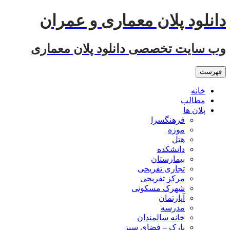
رفتن
دانلود پلان معماری و عمران
به
نوشته‌ها
وب سایت تخصصی دانلود پلان معماری
فهرست
خانه
مطالب
پلان ها
فرهنگسرا
موزه
هتل
دانشکده
بیمارستان
تجاری تفریحی
مرکز تفریحی
شهرک مسکونی
آپارتمان
مدرسه
خانه سالمندان
پارک – فضای سبز