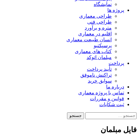
نمایشگاه
پروژه ها
طراحی معماری
طراحی فنی
متره و برآورد
اقلیم در معماری
انسان طبیعت معماری
پرسپکتیو
کتاب های معماری
مبلمان اتوکد
پرداخت
تأیید پرداخت
تراکنش ناموفق
سوابق خرید
درباره ما
تماس با پروژه معماری
قوانین و مقررات
ثبت شکایات
جستجو
برای:
فایل مبلمان