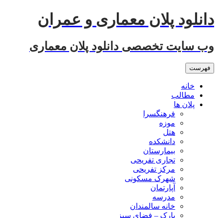
رفتن
دانلود پلان معماری و عمران
به
نوشته‌ها
وب سایت تخصصی دانلود پلان معماری
فهرست
خانه
مطالب
پلان ها
فرهنگسرا
موزه
هتل
دانشکده
بیمارستان
تجاری تفریحی
مرکز تفریحی
شهرک مسکونی
آپارتمان
مدرسه
خانه سالمندان
پارک – فضای سبز