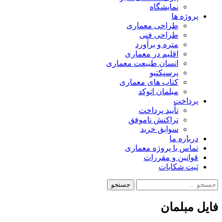
نمایشگاه
پروژه ها
طراحی معماری
طراحی فنی
متره و برآورد
اقلیم در معماری
انسان طبیعت معماری
پرسپکتیو
کتاب های معماری
مبلمان اتوکد
پرداخت
تأیید پرداخت
تراکنش ناموفق
سوابق خرید
درباره ما
تماس با پروژه معماری
قوانین و مقررات
ثبت شکایات
جستجو
برای:
فایل مبلمان