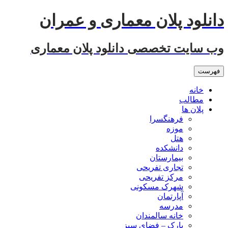
رفتن
دانلود پلان معماری و عمران
به
نوشته‌ها
وب سایت تخصصی دانلود پلان معماری
فهرست
خانه
مطالب
پلان ها
فرهنگسرا
موزه
هتل
دانشکده
بیمارستان
تجاری تفریحی
مرکز تفریحی
شهرک مسکونی
آپارتمان
مدرسه
خانه سالمندان
پارک – فضای سبز