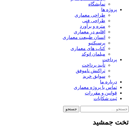
نمایشگاه
پروژه ها
طراحی معماری
طراحی فنی
متره و برآورد
اقلیم در معماری
انسان طبیعت معماری
پرسپکتیو
کتاب های معماری
مبلمان اتوکد
پرداخت
تأیید پرداخت
تراکنش ناموفق
سوابق خرید
درباره ما
تماس با پروژه معماری
قوانین و مقررات
ثبت شکایات
جستجو
برای:
تخت جمشید