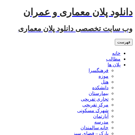
رفتن
دانلود پلان معماری و عمران
به
نوشته‌ها
وب سایت تخصصی دانلود پلان معماری
فهرست
خانه
مطالب
پلان ها
فرهنگسرا
موزه
هتل
دانشکده
بیمارستان
تجاری تفریحی
مرکز تفریحی
شهرک مسکونی
آپارتمان
مدرسه
خانه سالمندان
پارک – فضای سبز