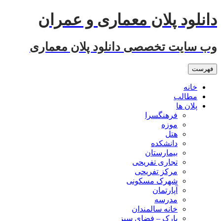
رفتن
دانلود پلان معماری و عمران
به
نوشته‌ها
وب سایت تخصصی دانلود پلان معماری
فهرست
خانه
مطالب
پلان ها
فرهنگسرا
موزه
هتل
دانشکده
بیمارستان
تجاری تفریحی
مرکز تفریحی
شهرک مسکونی
آپارتمان
مدرسه
خانه سالمندان
پارک – فضای سبز