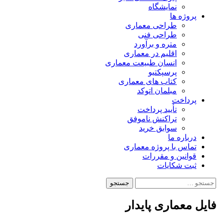
نمایشگاه
پروژه ها
طراحی معماری
طراحی فنی
متره و برآورد
اقلیم در معماری
انسان طبیعت معماری
پرسپکتیو
کتاب های معماری
مبلمان اتوکد
پرداخت
تأیید پرداخت
تراکنش ناموفق
سوابق خرید
درباره ما
تماس با پروژه معماری
قوانین و مقررات
ثبت شکایات
جستجو
برای:
فایل معماری پایدار