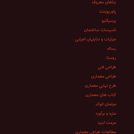
بناهای معروف
پاورپوینت
پرسپکتیو
تاسیسات ساختمان
جزئیات و دتایلهای اجرایی
رساله
روستا
طراحی فنی
طراحی معماری
طرح نهایی معماری
کتاب های معماری
مبلمان اتوکد
متره و برآورد
مرمت ابنیه
مطالعات طراحی معماری