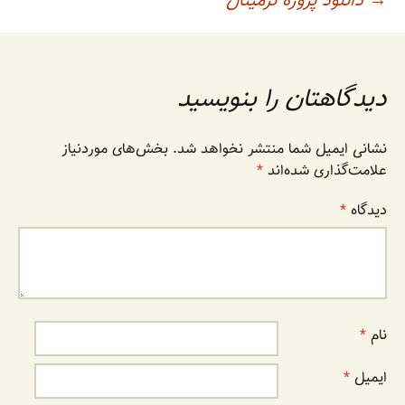
اوبری
→
دانلود پروژه ترمینال
Li
st
b
a
A
n
o
m
p
وشته
k
o
p
k
دیدگاهتان را بنویسید
نشانی ایمیل شما منتشر نخواهد شد.
بخش‌های موردنیاز
علامت‌گذاری شده‌اند
*
دیدگاه
*
نام
*
ایمیل
*