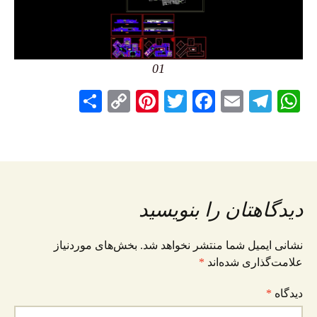
01
Sh
C
Pi
T
F
E
Te
W
ar
op
nt
wi
ac
m
le
ha
e
y
er
tte
eb
ai
gr
ts
Li
es
r
oo
l
a
A
nk
t
k
m
pp
دیدگاهتان را بنویسید
نشانی ایمیل شما منتشر نخواهد شد.
بخش‌های موردنیاز
علامت‌گذاری شده‌اند
*
دیدگاه
*