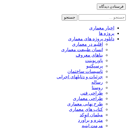
جستجو
برای:
اخبار معماری
پروژه ها
دانلود پروژه های معماری
اقلیم در معماری
انسان طبیعت معماری
بناهای معروف
پاورپوینت
پرسپکتیو
تاسیسات ساختمان
جزئیات و دتایلهای اجرایی
رساله
روستا
طراحی فنی
طراحی معماری
طرح نهایی معماری
کتاب های معماری
مبلمان اتوکد
متره و برآورد
مرمت ابنیه