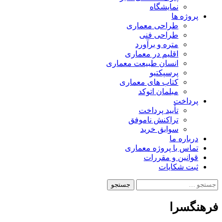
نمایشگاه
پروژه ها
طراحی معماری
طراحی فنی
متره و برآورد
اقلیم در معماری
انسان طبیعت معماری
پرسپکتیو
کتاب های معماری
مبلمان اتوکد
پرداخت
تأیید پرداخت
تراکنش ناموفق
سوابق خرید
درباره ما
تماس با پروژه معماری
قوانین و مقررات
ثبت شکایات
جستجو
برای:
فرهنگسرا