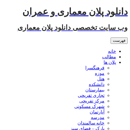
رفتن
دانلود پلان معماری و عمران
به
نوشته‌ها
وب سایت تخصصی دانلود پلان معماری
فهرست
خانه
مطالب
پلان ها
فرهنگسرا
موزه
هتل
دانشکده
بیمارستان
تجاری تفریحی
مرکز تفریحی
شهرک مسکونی
آپارتمان
مدرسه
خانه سالمندان
پارک – فضای سبز