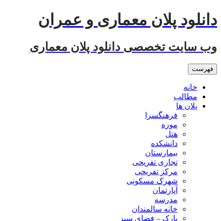
رفتن
دانلود پلان معماری و عمران
به
نوشته‌ها
وب سایت تخصصی دانلود پلان معماری
فهرست
خانه
مطالب
پلان ها
فرهنگسرا
موزه
هتل
دانشکده
بیمارستان
تجاری تفریحی
مرکز تفریحی
شهرک مسکونی
آپارتمان
مدرسه
خانه سالمندان
پارک – فضای سبز