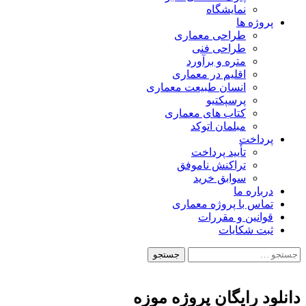
نمایشگاه
پروژه ها
طراحی معماری
طراحی فنی
متره و برآورد
اقلیم در معماری
انسان طبیعت معماری
پرسپکتیو
کتاب های معماری
مبلمان اتوکد
پرداخت
تأیید پرداخت
تراکنش ناموفق
سوابق خرید
درباره ما
تماس با پروژه معماری
قوانین و مقررات
ثبت شکایات
جستجو
برای:
دانلود رایگان پروژه موزه