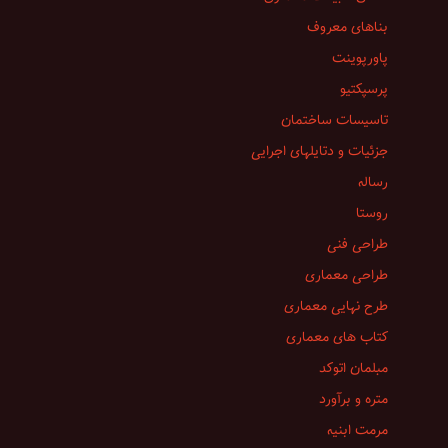
بناهای معروف
پاورپوینت
پرسپکتیو
تاسیسات ساختمان
جزئیات و دتایلهای اجرایی
رساله
روستا
طراحی فنی
طراحی معماری
طرح نهایی معماری
کتاب های معماری
مبلمان اتوکد
متره و برآورد
مرمت ابنیه