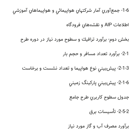
1-6- جمع‌آوري آمار شركتهاي هواپيمائي و هواپيماهاي آموزشي
اطلاعات AIP و نقشه‌هاي فرودگاه
بخش دوم- برآورد ترافيك و سطوح مورد نياز در دوره طرح
2-1- برآورد تعداد مسافر و حجم بار
2-1-3- پيش‌بيني نوع هواپيما و تعداد نشست و برخاست
2-1-6- پيش‌بيني پاركينگ زميني
جدول سطوح كاربري طرح جامع
2-5-2- تأسيسات برق
برآورد مصرف آب و گاز مورد نياز