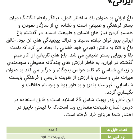
ایرانی»
باغ ايراني به عنوان يك ساختار كامل، بيانگر رابطه تنگاتنگ ميان
بستر فرهنگي و طبيعي است و نشانه اي از سازگار نمودن و
همسو كردن نياز هاي انسان و طبيعت است. در گذشته باغ
ايراني بروز توان نهفته محيط و ادراك پيچيدگي هاي آن بود. خالق
باغ با اتكا به دانش تجربي خود فضايي را ايجاد مي كرد كه باعث
بقا و پويايي بستر طبيعي مي شد. باغ هاي تاريخي از آثار مهم
گذشته در ايران، به خاطر ارزش هاي چندگانه محيطي، سودمندي
و زيبايي شناسي كه كليه حواس پنجگانه را درگير مي كند به عنوان
ميراث ملي و سندي با ارزش از هويت تاريخي و فرهنگي بايست
شناسايي، فهرست بندي و به طور پويا و پيوسته حفاظت و
نگهداري گردد.
این فایل پاور پویت شامل 25 اسلاید است و قابل استفاده در
درس انسان-طبیعت-معماری و… است.که با قیمتی ناچیز در
اختیار شما عزیزان قرار گرفته است.
تعداد فایل ها
1 عدد
نوع فایل ها
پاورپوینت – ppt