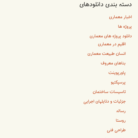
دسته بندی دانلودهای
اخبار معماری
پروژه ها
دانلود پروژه های معماری
اقلیم در معماری
انسان طبیعت معماری
بناهای معروف
پاورپوینت
پرسپکتیو
تاسیسات ساختمان
جزئیات و دتایلهای اجرایی
رساله
روستا
طراحی فنی