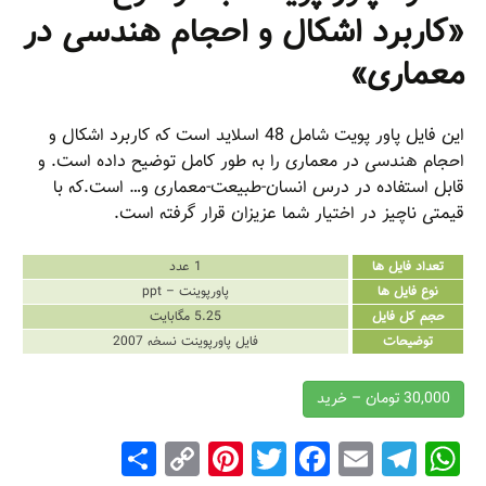
«کاربرد اشکال و احجام هندسی در
معماری»
این فایل پاور پویت شامل 48 اسلاید است که کاربرد اشکال و
احجام هندسی در معماری را به طور کامل توضیح داده است. و
قابل استفاده در درس انسان-طبیعت-معماری و… است.که با
قیمتی ناچیز در اختیار شما عزیزان قرار گرفته است.
تعداد فایل ها
1 عدد
نوع فایل ها
پاورپوینت – ppt
حجم کل فایل
5.25 مگابایت
توضیحات
فایل پاورپوینت نسخه 2007
30,000 تومان – خرید
S
C
Pi
T
F
E
T
W