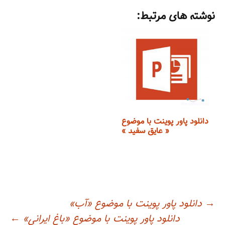
h
o
nt
wi
a
m
el
h
ar
p
er
tt
c
ai
e
at
نوشته های مرتبط:
e
y
e
er
e
l
gr
s
Li
st
b
a
A
n
o
m
p
k
o
p
k
دانلود پاور پوینت با موضوع
« عایق سفید »
اوبری
→
دانلود پاور پوینت با موضوع «آب»
دانلود پاور پوینت با موضوع «باغ ایرانی»
←