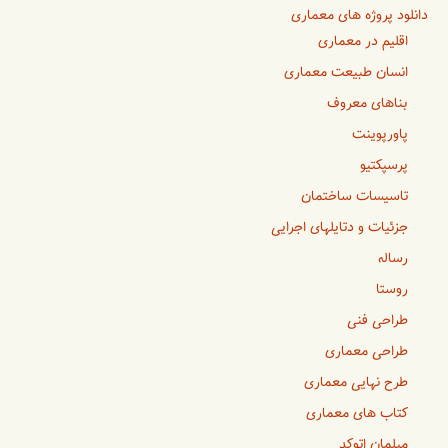
دانلود پروژه های معماری
اقلیم در معماری
انسان طبیعت معماری
بناهای معروف
پاورپوینت
پرسپکتیو
تاسیسات ساختمان
جزئیات و دتایلهای اجرایی
رساله
روستا
طراحی فنی
طراحی معماری
طرح نهایی معماری
کتاب های معماری
مبلمان اتوکد