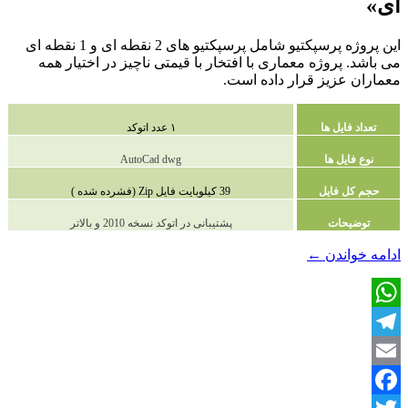
ای»
این پروژه پرسپکتیو شامل پرسپکتیو های 2 نقطه ای و 1 نقطه ای
می باشد. پروژه معماری با افتخار با قیمتی ناچیز در اختیار همه
معماران عزیز قرار داده است.
تعداد فایل ها
۱ عدد اتوکد
نوع فایل ها
AutoCad dwg
حجم کل فایل
39 کیلوبایت فایل Zip (فشرده شده )
توضیحات
پشتیبانی در اتوکد نسخه 2010 و بالاتر
دانلود
ادامه خواندن
←
پروژه
پرسپکتیو
«پرسپکتیو
WhatsApp
1
و
Telegram
2
نقطه
Email
ای»