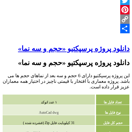
Facebook
Twitter
Pinterest
Copy
Share
Link
دانلود پروژه پرسپکتیو «حجم و سه نما»
دانلود پروژه پرسپکتیو «حجم و سه نما»
این پروژه پرسپکتیو دارای 6 حجم و سه بعد از نماهای حجم ها می
باشد. پروژه معماری با افتخار با قیمتی ناچیز در اختیار همه معماران
عزیز قرار داده است.
تعداد فایل ها
۱ عدد اتوکد
نوع فایل ها
AutoCad dwg
حجم کل فایل
31 کیلوبایت فایل Zip (فشرده شده )