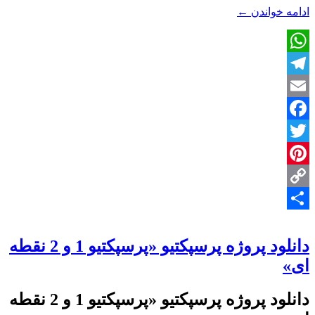
دانلود
ادامه خواندن
←
پروژه
پرسپکتیو
«پرسپکتیو
WhatsApp
خطوط
موازی
Telegram
و
انعکاس
Email
در
Facebook
آب»
Twitter
Pinterest
Copy
Share
Link
دانلود پروژه پرسپکتیو «پرسپکتیو 1 و 2 نقطه
ای»
دانلود پروژه پرسپکتیو «پرسپکتیو 1 و 2 نقطه