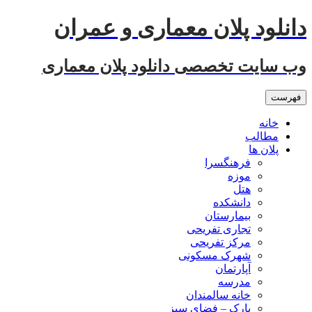
رفتن
دانلود پلان معماری و عمران
به
نوشته‌ها
وب سایت تخصصی دانلود پلان معماری
فهرست
خانه
مطالب
پلان ها
فرهنگسرا
موزه
هتل
دانشکده
بیمارستان
تجاری تفریحی
مرکز تفریحی
شهرک مسکونی
آپارتمان
مدرسه
خانه سالمندان
پارک – فضای سبز