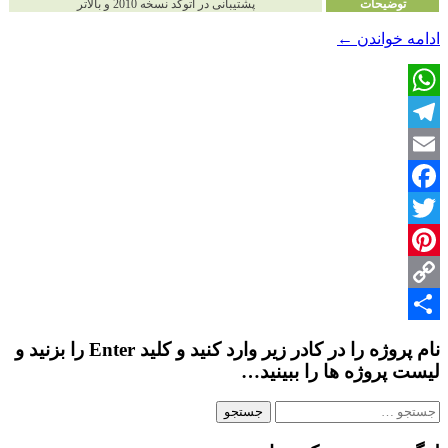
توضیحات
پشتیبانی در اتوکد نسخه 2010 و بالاتر
دانلود
ادامه خواندن
←
پروژه
پرسپکتیو
«حجم
WhatsApp
و
سه
Telegram
نما»
Email
Facebook
Twitter
Pinterest
Copy
Share
Link
نام پروژه را در کادر زیر وارد کنید و کلید Enter را بزنید و
لیست پروژه ها را ببینید…
جستجو
برای: