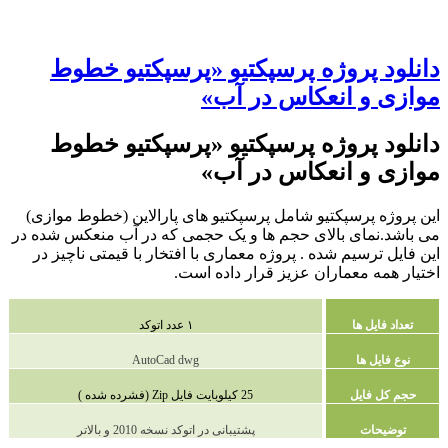
دانلود پروژه پرسپکتیو «پرسپکتیو خطوط
موازی و انعکاس در آب»
دانلود پروژه پرسپکتیو «پرسپکتیو خطوط
موازی و انعکاس در آب»
این پروژه پرسپکتیو شامل پرسپکتیو های پارالاین (خطوط موازی)
می باشد.نمای بالای حجم ها و یک حجمی که در آب منعکس شده در
این فایل ترسیم شده . پروژه معماری با افتخار با قیمتی ناچیز در
اختیار همه معماران عزیز قرار داده است.
تعداد فایل ها
۱ عدد اتوکد
نوع فایل ها
AutoCad dwg
حجم کل فایل
25 کیلوبایت فایل Zip (فشرده شده )
توضیحات
پشتیبانی در اتوکد نسخه 2010 و بالاتر