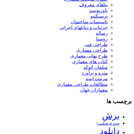
بناهای معروف
پاورپوینت
پرسپکتیو
تاسیسات ساختمان
جزئیات و دتایلهای اجرایی
رساله
روستا
طراحی فنی
طراحی معماری
طرح نهایی معماری
کتاب های معماری
مبلمان اتوکد
متره و برآورد
مرمت ابنیه
مطالعات طراحی معماری
معماران جهان
برچسب ها
برش
حجم فرهنگسرا
دانلود