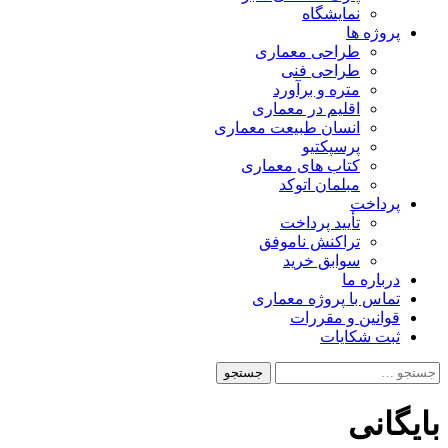
نمایشگاه
پروژه ها
طراحی معماری
طراحی فنی
متره و برآورد
اقلیم در معماری
انسان طبیعت معماری
پرسپکتیو
کتاب های معماری
مبلمان اتوکد
پرداخت
تأیید پرداخت
تراکنش ناموفق
سوابق خرید
درباره ما
تماس با پروژه معماری
قوانین و مقررات
ثبت شکایات
جستجو
برای:
بایگانی