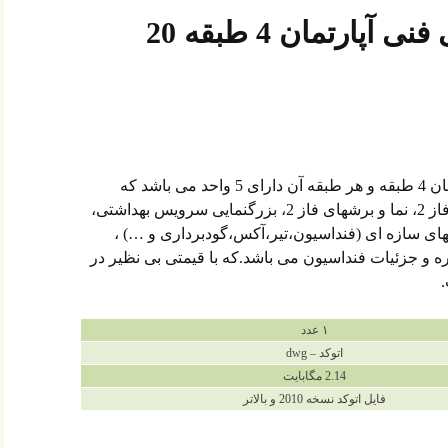
دانلود پروژه طراحی فنی آپارتمان 4 طبقه 20
این پروژه شامل فایل اتوکد یک آپارتمان 4 طبقه و هر طبقه آن دارای 5 واحد می باشد که
شامل پلانهای مبلمان، اندازه گذاری، فاز 2، نما و برشهای فاز 2، بزرگنمایی سرویس بهداشتی،
های سازه ای (فنداسیون،تیر،آکس،گودبرداری و …) ،
ه و جزئیات فنداسیون می باشد.که با قیمتی بی نظیر در
۱ عدد
اتوکد – dwg
2.14 مگابایت
فایل اتوکد نسخه 2010 و بالاتر
20 واحد فاز 2 شده