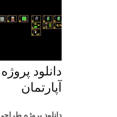
بیمارستان
انسان طبیع
تجاری تفریحی
پرسپکتیو
مرکز تفریحی
کتاب های م
شهرک مسکونی
مبلمان اتوکد
آپارتمان
مدرسه
دانلود پروژ
خانه سالمندان
آپارتمان
پارک – فضای سبز
نمایشگاه