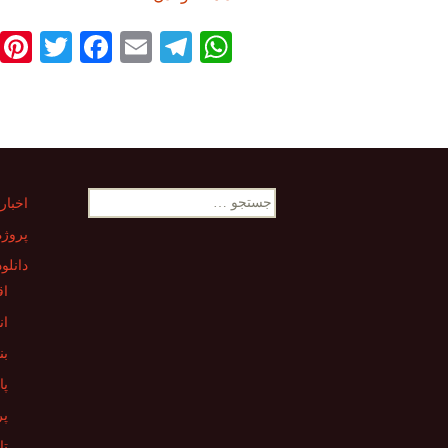
T
Fa
E
Te
W
wi
ce
m
le
ha
tte
bo
ail
gr
ts
r
ok
a
A
m
pp
جستجو
اخبار
برای:
پروژه
دانلو
اق
ان
بن
پا
پر
تا