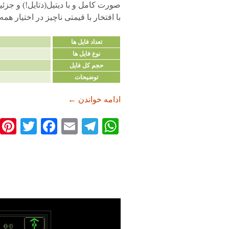
صورت کامل و با دیتیل(دتایل!) و جزئ
با افتخار با قیمتی ناچیز در اختیار ه
تعداد فایل ها
نوع فایل ها
حجم کل فایل
توضیحات
دانلود پروژه طراحی فنی
ادامه خواندن
←
T
Fa
E
Te
W
wi
ce
m
le
ha
tte
bo
ail
gr
ts
r
ok
a
A
m
pp