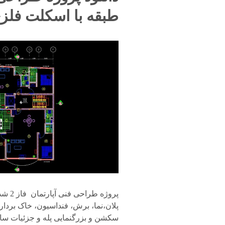
طبقه با اسکلت فلز
پلان،نما، برش، فنداسیون، خاک بردار
سکشن و بزرگنمایی پله و جزئیات ساز