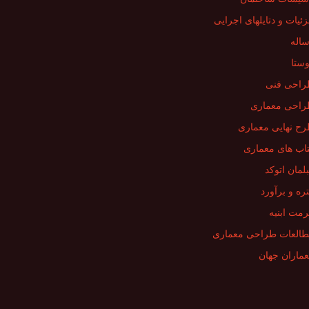
ئیات و دتایلهای اجرایی
اله
ستا
احی فنی
احی معماری
ح نهایی معماری
اب های معماری
لمان اتوکد
ره و برآورد
مت ابنیه
العات طراحی معماری
ماران جهان