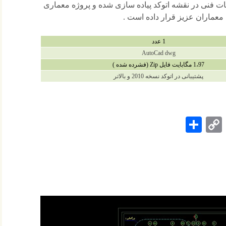
یات فنی در نقشه اتوکد پیاده سازی شده و پروژه معماری
مه معماران عزیز قرار داده است .
1 عدد
AutoCad dwg
1،97 مگابایت فایل Zip (فشرده شده )
پشتیبانی در اتوکد نسخه 2010 و بالاتر
 آپارتمان
S
C
Pi
ha
op
nt
re
y
er
Li
es
nk
t