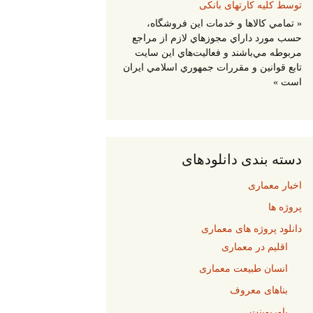
« تمامي كالاها و خدمات اين فروشگاه،
حسب مورد داراي مجوزهاي لازم از مراجع
مربوطه مي‌باشند و فعاليت‌هاي اين سايت
تابع قوانين و مقررات جمهوري اسلامي ايران
است »
دسته بندی دانلودهای
اخبار معماری
پروژه ها
دانلود پروژه های معماری
اقلیم در معماری
انسان طبیعت معماری
بناهای معروف
پاورپوینت