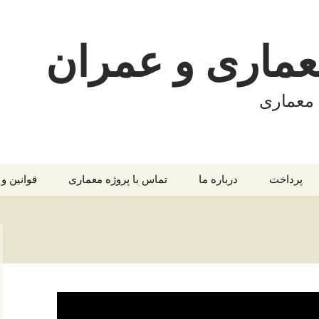
معماری و عمران
 معماری
پرداخت
درباره ما
تماس با پروژه معماری
قوانین و
اری
تأیید پرداخت
تراکنش ناموفق
د
سوابق خرید
ماری