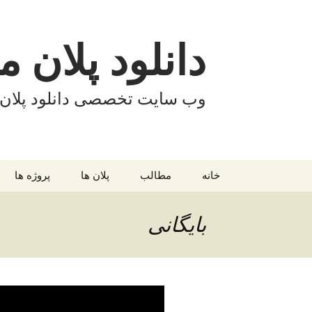
فتن
ه
وشته‌ها
دانلود پلان 
وب سایت تخصصی دانلود پلان
خانه
مطالب
پلان ها
پروژه ها
فرهنگسرا
طراحی معم
بایگانی
موزه
طراحی فنی
هتل
متره و برآور
دانشکده
اقلیم در مع