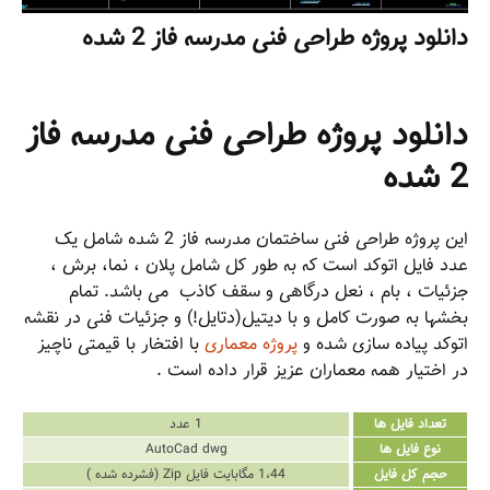
دانلود پروژه طراحی فنی مدرسه فاز 2 شده
دانلود پروژه طراحی فنی مدرسه فاز
2 شده
این پروژه طراحی فنی ساختمان مدرسه فاز 2 شده شامل یک
عدد فایل اتوکد است که به طور کل شامل پلان ، نما، برش ،
جزئیات ، بام ، نعل درگاهی و سقف کاذب می باشد. تمام
بخشها به صورت کامل و با دیتیل(دتایل!) و جزئیات فنی در نقشه
اتوکد پیاده سازی شده و
پروژه معماری
با افتخار با قیمتی ناچیز
در اختیار همه معماران عزیز قرار داده است .
تعداد فایل ها
1 عدد
نوع فایل ها
AutoCad dwg
حجم کل فایل
1،44 مگابایت فایل Zip (فشرده شده )