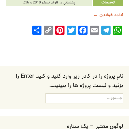
توضیحات
پشتیبانی در اتوکد نسخه 2010 و بالاتر
دانلود پروژه طراحی فنی مدرسه فاز 2 شده
ادامه خواندن
←
S
C
Pi
T
F
E
T
W
h
o
nt
wi
a
m
el
h
ar
p
er
tt
c
ai
e
at
e
y
e
er
e
l
gr
s
Li
st
b
a
A
n
o
m
p
نام پروژه را در کادر زیر وارد کنید و کلید Enter را
k
o
p
بزنید و لیست پروژه ها را ببینید…
k
جستجو
برای:
لوگوی معتبر – یک ستاره