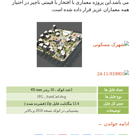
می باشد.این پروژه معماری با افتخار با قیمتی ناچیز در اختیار
همه معماران عزیز قرار داده شده است.
تعداد فایل ها
2عدد اتوکد ، 10 رندر ۳D max
نوع فایل ها
JPG , AutoCad dwg
حجم کل فایل
12.4 مگابایت فایل Zip (فشرده شده )
توضیحات
پشتیبانی در اتوکد نسخه 2010 و بالاتر
دانلود پروژه شهرک مسکونی
ادامه خواندن
←