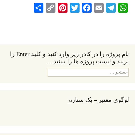
S
C
Pi
T
Fa
E
Te
W
ha
op
nt
wi
ce
m
le
ha
re
y
er
tte
bo
ail
gr
ts
Li
es
r
ok
a
A
nk
t
m
pp
نام پروژه را در کادر زیر وارد کنید و کلید Enter را
بزنید و لیست پروژه ها را ببینید…
جستجو
برای:
لوگوی معتبر – یک ستاره