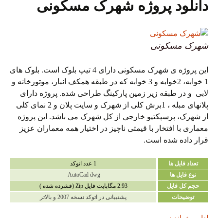
دانلود پروژه شهرک مسکونی
شهرک مسکونی
این پروژه ی شهرک مسکونی دارای 4 تیپ بلوک است. بلوک های
1 خوابه، 2خوابه و 3 خوابه که در طبقه همکف انبار، موتورخانه و
لابی و در طبقه زیر زمین پارکینگ طراحی شده. پروژه دارای
پلانهای مبله ، 1برش کلی از شهرک و سایت پلان و 2 نمای کلی
از شهرک، پرسپکتیو خارجی از کل شهرک می باشد. این پروژه
معماری با افتخار با قیمتی ناچیز در اختیار همه معماران عزیز
قرار داده شده است.
تعداد فایل ها
1 عدد اتوکد
نوع فایل ها
AutoCad dwg
حجم کل فایل
2.93 مگابایت فایل Zip (فشرده شده )
توضیحات
پشتیبانی در اتوکد نسخه 2007 و بالاتر
دانلود پروژه شهرک مسکونی