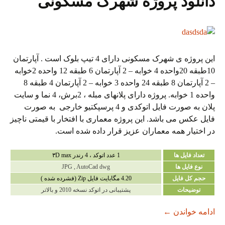
دانلود پروژه شهرک مسکونی
این پروژه ی شهرک مسکونی دارای 4 تیپ بلوک است . آپارتمان
10طبقه 20واحده 4 خوابه – 2 آپارتمان 6 طبقه 12 واحده 2خوابه
– 2 آپارتمان 8 طبقه 24 واحده 3 خوابه – 2 آپارتمان 4 طبقه 8
واحده 1 خوابه. پروژه دارای پلانهای مبله ، 2برش، 4 نما و سایت
پلان به صورت فایل اتوکدی و 4 پرسپکتیو خارجی به صورت
فایل عکس می باشد. این پروژه معماری با افتخار با قیمتی ناچیز
در اختیار همه معماران عزیز قرار داده شده است.
تعداد فایل ها
1 عدد اتوکد ، 4 رندر ۳D max
نوع فایل ها
JPG , AutoCad dwg
حجم کل فایل
4.20 مگابایت فایل Zip (فشرده شده )
توضیحات
پشتیبانی در اتوکد نسخه 2010 و بالاتر
دانلود پروژه شهرک مسکونی
ادامه خواندن
←