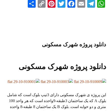
S
C
Pi
T
Fa
E
Te
W
ha
op
nt
wi
ce
m
le
ha
re
y
er
tte
bo
ail
gr
ts
Li
es
r
ok
a
A
nk
t
m
pp
دانلود پروژه شهرک مسکونی
دانلود پروژه شهرک مسکونی
این پروژه ی شهرک مسکونی دارای 3تیپ بلوک است که شامل
بلوک A که یک ساختمان 3طبقه-9واحده است که هر واحد 100
متری و دو خوابه است. بلوک B یک ساختمان 8 طبقه-8 واحده