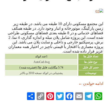
این مجتمع مسکونی دارای 10 طبقه می باشد. در طبقه زیر
زمین پارکینگ، موتورخانه و انبار وجود دارد. در طبقه همکف
فضاهای خدماتی و در 8 طبقه بعدی فضاهای مسکونی طراحی
شده است. این پروژه شامل پلان مبله و اندازه گذاری، 4 نما، 2
برش، پرسپکتیو خارجی و داخلی و سایت پلان می باشد. این
پروژه معماری با افتخار با قیمتی ناچیز در اختیار همه معماران
عزیز قرار داده شده است.
تعداد فایل ها
1عدد اتوکد
نوع فایل ها
AutoCad dwg
حجم کل فایل
5.74 مگابایت فایل Zip (فشرده شده )
توضیحات
پشتیبانی در اتوکد نسخه 2010 و بالاتر
دانلود مجتمع مسکونی 46 واحده
ادامه خواندن
←
S
C
Pi
T
Fa
E
Te
W
ha
op
nt
wi
ce
m
le
ha