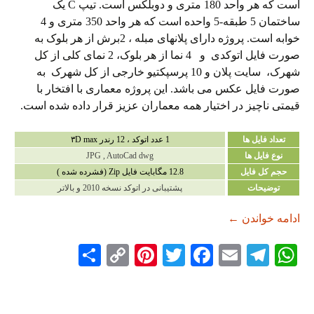
است که هر واحد 180 متری و دوبلکس است. تیپ C یک
ساختمان 5 طبقه-5 واحده است که هر واحد 350 متری و 4
خوابه است. پروژه دارای پلانهای مبله ، 2برش از هر بلوک به
صورت فایل اتوکدی و 4 نما از هر بلوک، 2 نمای کلی از کل
شهرک، سایت پلان و 10 پرسپکتیو خارجی از کل شهرک به
صورت فایل عکس می باشد. این پروژه معماری با افتخار با
قیمتی ناچیز در اختیار همه معماران عزیز قرار داده شده است.
تعداد فایل ها
1 عدد اتوکد ، 12 رندر ۳D max
نوع فایل ها
JPG , AutoCad dwg
حجم کل فایل
12.8 مگابایت فایل Zip (فشرده شده )
توضیحات
پشتیبانی در اتوکد نسخه 2010 و بالاتر
دانلود پروژه شهرک مسکونی
ادامه خواندن
←
S
C
Pi
T
Fa
E
Te
W
ha
op
nt
wi
ce
m
le
ha
re
y
er
tte
bo
ail
gr
ts