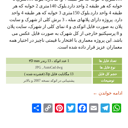
خوابه که هر طبقه 2 واحد دارد.بلوک 140متری 2 خوابه که هر
طبقه 4 واحد دارد.بلوک 150متری 3 خوابه که هر طبقه 4 واحد
دارد. پروژه دارای پلانهای مبله ، 3 برش کلی از شهرک و سایت
پلان به صورت فایل اتوکدی و 4 نمای کلی از شهرک، سایت پلان
و 8 پرسپکتیو خارجی از کل شهرک به صورت فایل عکس می
باشد. این پروژه معماری با افتخار با قیمتی ناچیز در اختیار همه
معماران عزیز قرار داده شده است.
تعداد فایل ها
1 عدد اتوکد ، 13 رندر ۳D max
نوع فایل ها
JPG , AutoCad dwg
حجم کل فایل
13 مگابایت فایل Zip (فشرده شده )
توضیحات
پشتیبانی در اتوکد نسخه 2007 و بالاتر
دانلود پروژه شهرک مسکونی
ادامه خواندن
←
S
C
Pi
T
Fa
E
Te
W
ha
op
nt
wi
ce
m
le
ha
re
y
er
tte
bo
ail
gr
ts