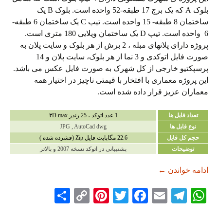
بلوک A که یک برج 17 طبقه-52 واحده است. بلوک B یک
ساختمان 8 طبقه- 15 واحده است. تیپ C یک ساختمان 6 طبقه-
6 واحده است. تیپ D یک ساختمان ویلایی 180 متری است.
پروژه دارای پلانهای مبله ، 2 برش از هر بلوک و سایت پلان به
صورت فایل اتوکدی و 3 نما از هر بلوک، سایت پلان و 14
پرسپکتیو خارجی از کل شهرک به صورت فایل عکس می باشد.
این پروژه معماری با افتخار با قیمتی ناچیز در اختیار همه
معماران عزیز قرار داده شده است.
تعداد فایل ها
1 عدد اتوکد ، 25 رندر ۳D max
نوع فایل ها
JPG , AutoCad dwg
حجم کل فایل
22.6 مگابایت فایل Zip (فشرده شده )
توضیحات
پشتیبانی در اتوکد نسخه 2007 و بالاتر
دانلود پروژه شهرک مسکونی
ادامه خواندن
←
S
C
Pi
T
Fa
E
Te
W
ha
op
nt
wi
ce
m
le
ha