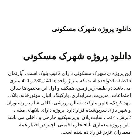
Li
es
r
ok
a
A
nk
t
m
pp
دانلود پروژه شهرک مسکونی
دانلود پروژه شهرک مسکونی
این پروژه ی شهرک مسکونی دارای 2 تیپ بلوک است . آپارتمان
15طبقه 39واحده است که متراژ واحد ها 140_280 و 420 متری
می باشد.در طبقه زیر زمین، همکف و اول این مجتمع ها سالن
اجتماعات، مدیریت، سرایداری، پارکینگ، انبار، موتورخانه، بانک،
مهد کودک، هایپر مارکت، سالن ورزشی، کافی شاپ و رستوران
و شهر بازی سرپوشیده قرار دارد. پروژه دارای پلانهای مبله ،
2برش، 4 نما ، سایت پلان و پرسپکتیو خارجی و داخلی می باشد
. این پروژه معماری با افتخار با قیمتی ناچیز در اختیار همه
معماران عزیز قرار داده شده است.