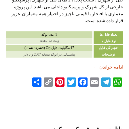
خارجی از کل شهرک و پرسپکتیو داخلی می باشد. این پروژه
معماری با افتخار با قیمتی ناچیز در اختیار همه معماران عزیز
قرار داده شده است.
تعداد فایل ها
1 عدد اتوکد
نوع فایل ها
AutoCad dwg
حجم کل فایل
17 مگابایت فایل Zip (فشرده شده )
توضیحات
پشتیبانی در اتوکد نسخه 2007 و بالاتر
دانلود پروژه شهرک مسکونی
ادامه خواندن
←
S
C
Pi
T
Fa
E
Te
W
ha
op
nt
wi
ce
m
le
ha
re
y
er
tte
bo
ail
gr
ts
Li
es
r
ok
a
A
nk
t
m
pp