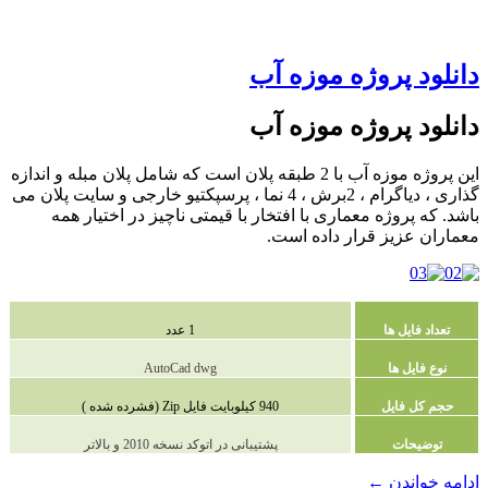
دانلود پروژه موزه آب
دانلود پروژه موزه آب
این پروژه موزه آب با 2 طبقه پلان است که شامل پلان مبله و اندازه
گذاری ، دیاگرام ، 2برش ، 4 نما ، پرسپکتیو خارجی و سایت پلان می
باشد. که پروژه معماری با افتخار با قیمتی ناچیز در اختیار همه
معماران عزیز قرار داده است.
تعداد فایل ها
1 عدد
نوع فایل ها
AutoCad dwg
حجم کل فایل
940 کیلوبایت فایل Zip (فشرده شده )
توضیحات
پشتیبانی در اتوکد نسخه 2010 و بالاتر
دانلود
ادامه خواندن
←