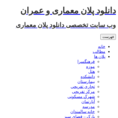
رفتن
دانلود پلان معماری و عمران
به
نوشته‌ها
وب سایت تخصصی دانلود پلان معماری
فهرست
خانه
مطالب
پلان ها
فرهنگسرا
موزه
هتل
دانشکده
بیمارستان
تجاری تفریحی
مرکز تفریحی
شهرک مسکونی
آپارتمان
مدرسه
خانه سالمندان
پارک – فضای سبز