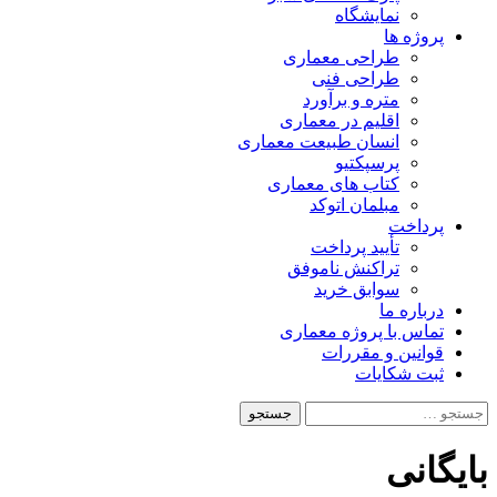
نمایشگاه
پروژه ها
طراحی معماری
طراحی فنی
متره و برآورد
اقلیم در معماری
انسان طبیعت معماری
پرسپکتیو
کتاب های معماری
مبلمان اتوکد
پرداخت
تأیید پرداخت
تراکنش ناموفق
سوابق خرید
درباره ما
تماس با پروژه معماری
قوانین و مقررات
ثبت شکایات
جستجو
برای:
بایگانی