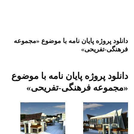
ha
op
nt
wi
ce
m
le
ha
re
y
er
tte
bo
ail
gr
ts
Li
es
r
ok
a
A
nk
t
m
pp
دانلود پروژه پایان نامه با موضوع «مجموعه
فرهنگی-تفریحی»
دانلود پروژه پایان نامه با موضوع
«مجموعه فرهنگی-تفریحی»