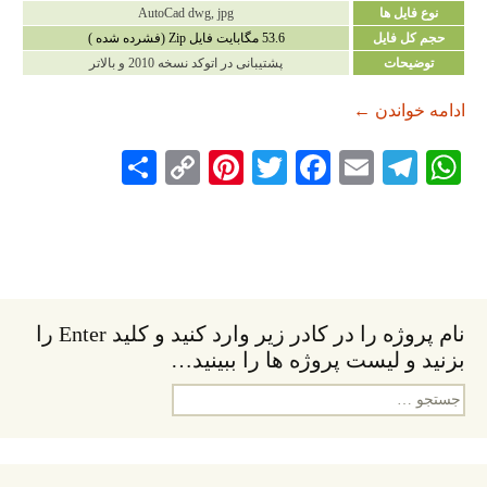
نوع فایل ها
AutoCad dwg, jpg
حجم کل فایل
53.6 مگابایت فایل Zip (فشرده شده )
توضیحات
پشتیبانی در اتوکد نسخه 2010 و بالاتر
دانلود پروژه پایان نامه با موضوع «مجموعه فرهنگی-ت
ادامه خواندن
←
S
C
Pi
T
Fa
E
Te
W
ha
op
nt
wi
ce
m
le
ha
re
y
er
tte
bo
ail
gr
ts
Li
es
r
ok
a
A
nk
t
m
pp
نام پروژه را در کادر زیر وارد کنید و کلید Enter را
بزنید و لیست پروژه ها را ببینید…
جستجو
برای: