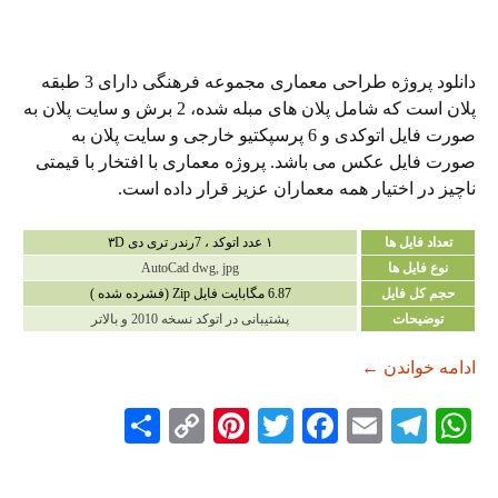
دانلود پروژه طراحی معماری مجموعه فرهنگی دارای 3 طبقه
پلان است که شامل پلان های مبله شده، 2 برش و سایت پلان به
صورت فایل اتوکدی و 6 پرسپکتیو خارجی و سایت پلان به
صورت فایل عکس می باشد. پروژه معماری با افتخار با قیمتی
ناچیز در اختیار همه معماران عزیز قرار داده است.
تعداد فایل ها
۱ عدد اتوکد ، 7رندر تری دی ۳D
نوع فایل ها
AutoCad dwg, jpg
حجم کل فایل
6.87 مگابایت فایل Zip (فشرده شده )
توضیحات
پشتیبانی در اتوکد نسخه 2010 و بالاتر
دانلود پروژه طراحی معماری مجموعه فرهنگی
ادامه خواندن
←
S
C
Pi
T
Fa
E
Te
W
ha
op
nt
wi
ce
m
le
ha
re
y
er
tte
bo
ail
gr
ts