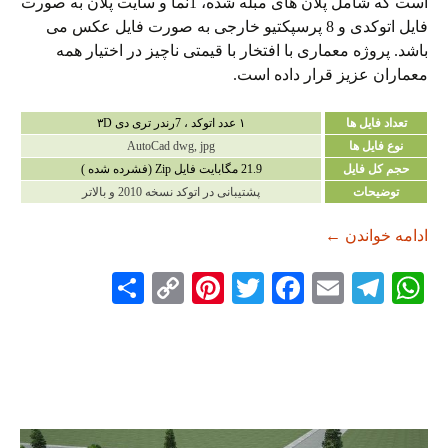
است که شامل پلان های مبله شده، 1نما و سایت پلان به صورت
فایل اتوکدی و 8 پرسپکتیو خارجی به صورت فایل عکس می
باشد. پروژه معماری با افتخار با قیمتی ناچیز در اختیار همه
معماران عزیز قرار داده است.
تعداد فایل ها
۱ عدد اتوکد ، 7رندر تری دی ۳D
نوع فایل ها
AutoCad dwg, jpg
حجم کل فایل
21.9 مگابایت فایل Zip (فشرده شده )
توضیحات
پشتیبانی در اتوکد نسخه 2010 و بالاتر
دانلود پروژه مجموعه فرهنگی ( فرهنگسرا )
ادامه خواندن
←
S
C
Pi
T
Fa
E
Te
W
ha
op
nt
wi
ce
m
le
ha
re
y
er
tte
bo
ail
gr
ts
Li
es
r
ok
a
A
nk
t
m
pp