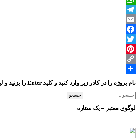
با
WhatsApp
موضوع
«شهرک
Telegram
اکباتان»
Email
Facebook
Twitter
Pinterest
Copy
Share
Link
نام پروژه را در کادر زیر وارد کنید و کلید Enter را بزنید و لیست پروژه ها را ببینید…
جستجو
برای:
لوگوی معتبر – یک ستاره