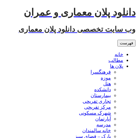
رفتن
دانلود پلان معماری و عمران
به
نوشته‌ها
وب سایت تخصصی دانلود پلان معماری
فهرست
خانه
مطالب
پلان ها
فرهنگسرا
موزه
هتل
دانشکده
بیمارستان
تجاری تفریحی
مرکز تفریحی
شهرک مسکونی
آپارتمان
مدرسه
خانه سالمندان
پارک – فضای سبز