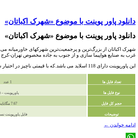
دانلود پاور پوینت با موضوع «شهرک اکباتان»
دانلود پاور پوینت با موضوع «شهرک اکباتان»
غرب به صنایع هواپیما سازی و از جنوب به جاده مخصوص تهران-کرج 
این پاورپوینت دارای 118 اسلاید می باشد.که با قیمتی ناچیز در اختیار شما عزیزان قرار گرفته است.
تعداد فایل ها
1 عدد
نوع فایل ها
پاورپوینت – ppt
حجم کل فایل
7.67 مگابایت
توضیحات
فایل پاورپوینت نسخه 7
دانلود
ادامه خواندن
←
پاور
پوینت