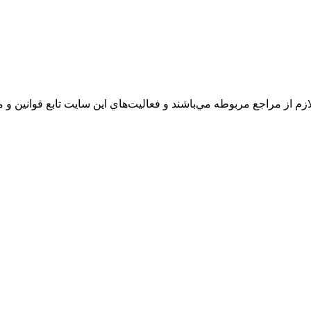
زم از مراجع مربوطه مي‌باشند و فعاليت‌هاي اين سايت تابع قوانين 