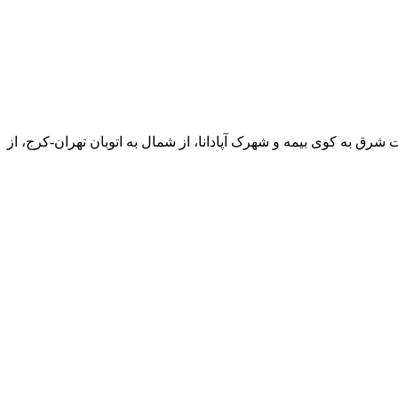
 که در غرب تهران منطقه (۵) قرارگرفته‌است. این شهرک از سمت شرق به کوی بیمه و شهرک آپادانا، از شمال به اتوبان تهران-کرج، از