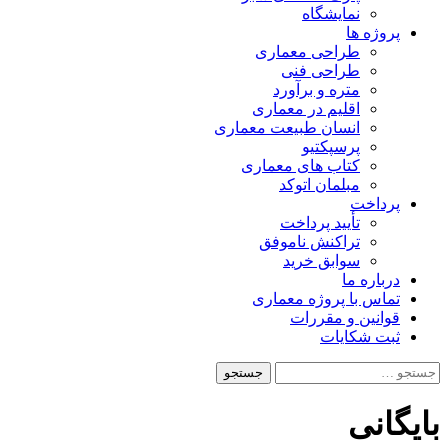
نمایشگاه
پروژه ها
طراحی معماری
طراحی فنی
متره و برآورد
اقلیم در معماری
انسان طبیعت معماری
پرسپکتیو
کتاب های معماری
مبلمان اتوکد
پرداخت
تأیید پرداخت
تراکنش ناموفق
سوابق خرید
درباره ما
تماس با پروژه معماری
قوانین و مقررات
ثبت شکایات
جستجو
برای:
بایگانی