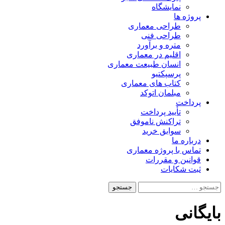
نمایشگاه
پروژه ها
طراحی معماری
طراحی فنی
متره و برآورد
اقلیم در معماری
انسان طبیعت معماری
پرسپکتیو
کتاب های معماری
مبلمان اتوکد
پرداخت
تأیید پرداخت
تراکنش ناموفق
سوابق خرید
درباره ما
تماس با پروژه معماری
قوانین و مقررات
ثبت شکایات
جستجو
برای:
بایگانی