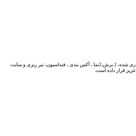
این پروژه ی طرح نهایی با موضوع مجموعه تفریحی اقامتی دارای 7 طبقه پلان است که شامل پلان های مبله و اندازه گذاری ستون گذاری شده، 2 برش،2نما ، آکس بندی ، فنداسیون، تیر ریزی و سایت