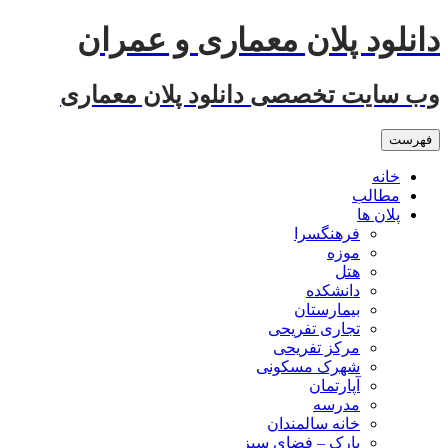
رفتن
دانلود پلان معماری و عمران
به
نوشته‌ها
وب سایت تخصصی دانلود پلان معماری
فهرست
خانه
مطالب
پلان ها
فرهنگسرا
موزه
هتل
دانشکده
بیمارستان
تجاری تفریحی
مرکز تفریحی
شهرک مسکونی
آپارتمان
مدرسه
خانه سالمندان
پارک – فضای سبز