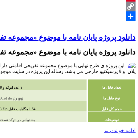
Pinterest
Copy
Share
Link
دانلود پروژه پایان نامه با موضوع «مجموعه ت
دانلود پروژه پایان نامه با موضوع «مجموعه ت
پلان و 9 پرسپکتیو خارجی می باشد. رساله این پروژه در سایت موجود است. پروژه معماری با افتخار با قیمتی ناچیز در اختیار همه معماران عزیز قرار داده است.
تعداد فایل ها
۱ عدد اتوکد و 9 رندر
نوع فایل ها
AutoCad dwg و jpg
حجم کل فایل
1.64 مگابایت فایل Zip (فشرده شده )
توضیحات
پشتیبانی در اتوکد نسخه 2010 و بالات
دانلود
ادامه خواندن
←
پروژه