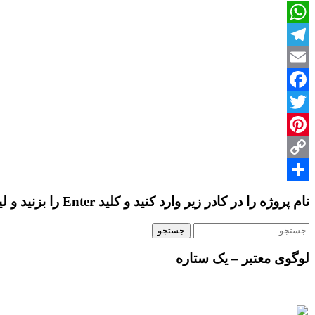
پایان
نامه
WhatsApp
با
موضوع
Telegram
«مجموعه
تفریحی
Email
اقامتی»
Facebook
Twitter
Pinterest
Copy
Share
Link
نام پروژه را در کادر زیر وارد کنید و کلید Enter را بزنید و لیست پروژه ها را ببینید…
جستجو
برای:
لوگوی معتبر – یک ستاره