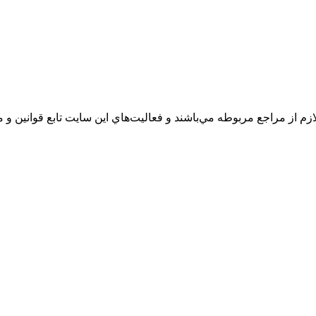
زم از مراجع مربوطه مي‌باشند و فعاليت‌هاي اين سايت تابع قوانين 