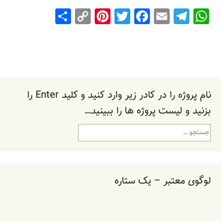
S
C
Pi
T
F
E
T
W
h
o
nt
wi
a
m
el
h
ar
p
er
tt
c
ai
e
at
e
y
e
er
e
l
gr
s
Li
st
b
a
A
n
o
m
p
نام پروژه را در کادر زیر وارد کنید و کلید Enter را
k
o
p
بزنید و لیست پروژه ها را ببینید…
k
جستجو
برای:
لوگوی معتبر – یک ستاره