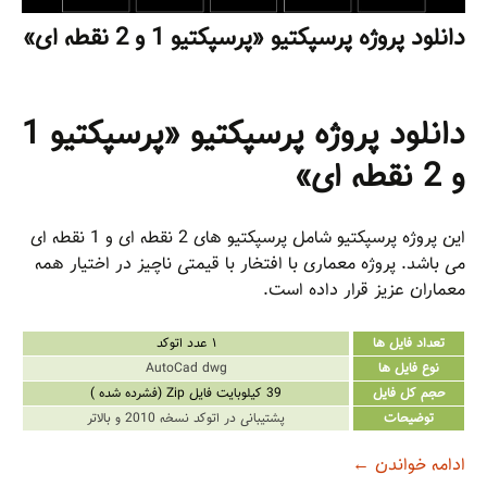
دانلود پروژه پرسپکتیو «پرسپکتیو 1 و 2 نقطه ای»
دانلود پروژه پرسپکتیو «پرسپکتیو 1
و 2 نقطه ای»
این پروژه پرسپکتیو شامل پرسپکتیو های 2 نقطه ای و 1 نقطه ای
می باشد. پروژه معماری با افتخار با قیمتی ناچیز در اختیار همه
معماران عزیز قرار داده است.
تعداد فایل ها
۱ عدد اتوکد
نوع فایل ها
AutoCad dwg
حجم کل فایل
39 کیلوبایت فایل Zip (فشرده شده )
توضیحات
پشتیبانی در اتوکد نسخه 2010 و بالاتر
دانلود پروژه پرسپکتیو «پرسپکتیو 1 و 2 نقطه ای»
ادامه خواندن
←