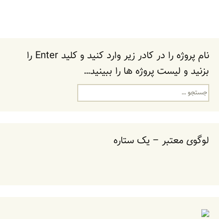
ar
p
er
tt
c
ai
e
at
e
y
e
er
e
l
gr
s
Li
st
b
a
A
n
o
m
p
نام پروژه را در کادر زیر وارد کنید و کلید Enter را
k
o
p
بزنید و لیست پروژه ها را ببینید…
k
جستجو
برای:
لوگوی معتبر – یک ستاره