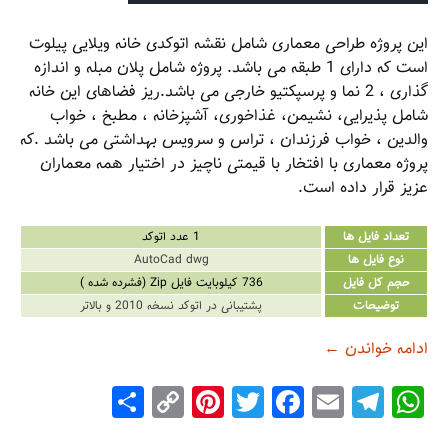
این پروژه طراحی معماری شامل نقشه اتوکدی خانه ویلایی پیلوت
است که دارای 1 طبقه می باشد. پروژه شامل پلان مبله و اندازه
گذاری ، 2 نما و پرسپکتیو خارجی می باشد.ریز فضاهای این خانه
شامل پذیرایی، نشیمن، غذاخوری، آشپزخانه ، مطبخ ، خواب
والدین ، خواب فرزندان ، تراس و سرویس بهداشتی می باشد .که
پروژه معماری با افتخار با قیمتی ناچیز در اختیار همه معماران
عزیز قرار داده است.
تعداد فایل ها
1 عدد اتوکد
نوع فایل ها
AutoCad dwg
حجم کل فایل
736 کیلوبایت فایل Zip (فشرده شده )
توضیحات
پشتیبانی در اتوکد نسخه 2010 و بالاتر
دانلود پروژه خانه ویلایی پیلوت
ادامه خواندن
←
S
C
Pi
T
F
E
T
W
h
o
nt
wi
a
m
el
h