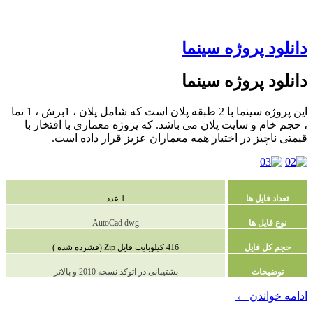
دانلود پروژه سینما
دانلود پروژه سینما
این پروژه سینما با 2 طبقه پلان است که شامل پلان ، 1برش ، 1 نما
، حجم خام و سایت پلان می باشد. که پروژه معماری با افتخار با
قیمتی ناچیز در اختیار همه معماران عزیز قرار داده است.
تعداد فایل ها
1 عدد
نوع فایل ها
AutoCad dwg
حجم کل فایل
416 کیلوبایت فایل Zip (فشرده شده )
توضیحات
پشتیبانی در اتوکد نسخه 2010 و بالاتر
دانلود
ادامه خواندن
←
پروژه