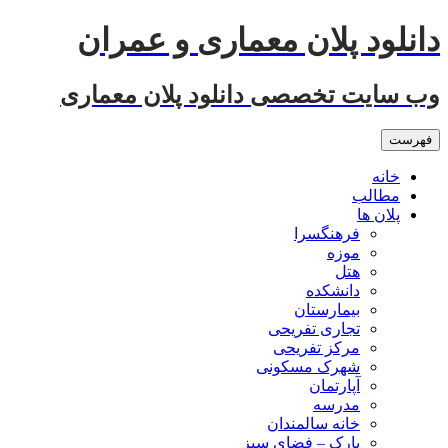
رفتن
دانلود پلان معماری و عمران
به
نوشته‌ها
وب سایت تخصصی دانلود پلان معماری
فهرست
خانه
مطالب
پلان ها
فرهنگسرا
موزه
هتل
دانشکده
بیمارستان
تجاری تفریحی
مرکز تفریحی
شهرک مسکونی
آپارتمان
مدرسه
خانه سالمندان
پارک – فضای سبز