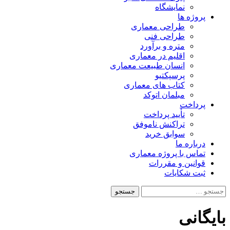
نمایشگاه
پروژه ها
طراحی معماری
طراحی فنی
متره و برآورد
اقلیم در معماری
انسان طبیعت معماری
پرسپکتیو
کتاب های معماری
مبلمان اتوکد
پرداخت
تأیید پرداخت
تراکنش ناموفق
سوابق خرید
درباره ما
تماس با پروژه معماری
قوانین و مقررات
ثبت شکایات
جستجو
برای:
بایگانی