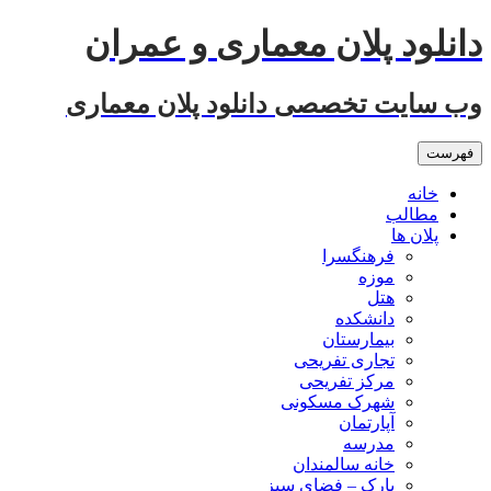
رفتن
دانلود پلان معماری و عمران
به
نوشته‌ها
وب سایت تخصصی دانلود پلان معماری
فهرست
خانه
مطالب
پلان ها
فرهنگسرا
موزه
هتل
دانشکده
بیمارستان
تجاری تفریحی
مرکز تفریحی
شهرک مسکونی
آپارتمان
مدرسه
خانه سالمندان
پارک – فضای سبز