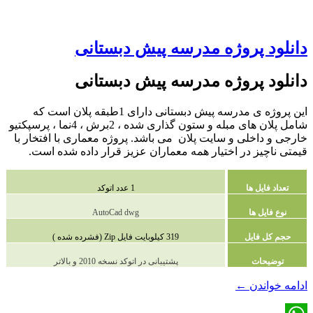
دانلود پروژه مدرسه پیش دبستانی
دانلود پروژه مدرسه پیش دبستانی
این پروژه ی مدرسه پیش دبستانی دارای 1طبقه پلان است که
شامل پلان های مبله و ستون گذاری شده ، 2برش ، 4نما ، پرسپکتیو
خارجی و داخلی و سایت پلان می باشد. پروژه معماری با افتخار با
قیمتی ناچیز در اختیار همه معماران عزیز قرار داده شده است.
تعداد فایل ها
1 عدد اتوکد
نوع فایل ها
AutoCad dwg
حجم کل فایل
319 کیلوبایت فایل Zip (فشرده شده )
توضیحات
پشتیبانی در اتوکد نسخه 2010 و بالاتر
دانلود
ادامه خواندن
←
پروژه
مدرسه