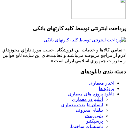
پرداخت اینترنتی توسط کلیه کارتهای بانکی
« تمامي كالاها و خدمات اين فروشگاه، حسب مورد داراي مجوزهاي
لازم از مراجع مربوطه مي‌باشند و فعاليت‌هاي اين سايت تابع قوانين
و مقررات جمهوري اسلامي ايران است »
دسته بندی دانلودهای
اخبار معماری
پروژه ها
دانلود پروژه های معماری
اقلیم در معماری
انسان طبیعت معماری
بناهای معروف
پاورپوینت
پرسپکتیو
تاسیسات ساختمان