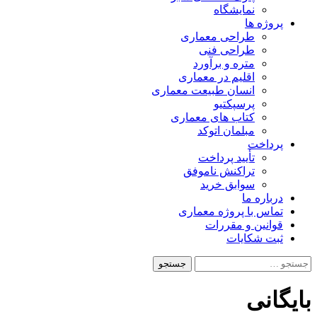
نمایشگاه
پروژه ها
طراحی معماری
طراحی فنی
متره و برآورد
اقلیم در معماری
انسان طبیعت معماری
پرسپکتیو
کتاب های معماری
مبلمان اتوکد
پرداخت
تأیید پرداخت
تراکنش ناموفق
سوابق خرید
درباره ما
تماس با پروژه معماری
قوانین و مقررات
ثبت شکایات
جستجو
برای:
بایگانی