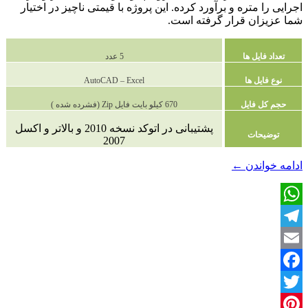
اجرایی را متره و برآورد کرده. این پروژه با قیمتی ناچیز در اختیار
شما عزیزان قرار گرفته است.
تعداد فایل ها
5 عدد
نوع فایل ها
AutoCAD – Excel
حجم کل فایل
670 کیلو بایت فایل Zip (فشرده شده )
پشتیبانی در اتوکد نسخه 2010 و بالاتر و اکسل
توضیحات
2007
دانلود
ادامه خواندن
←
پروژه
متره
و
WhatsApp
برآورد
Telegram
Email
Facebook
Twitter