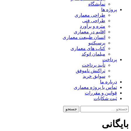
نمایشگاه
پروژه ها
طراحی معماری
طراحی فنی
متره و برآورد
اقلیم در معماری
انسان طبیعت معماری
پرسپکتیو
کتاب های معماری
مبلمان اتوکد
پرداخت
تأیید پرداخت
تراکنش ناموفق
سوابق خرید
درباره ما
تماس با پروژه معماری
قوانین و مقررات
ثبت شکایات
جستجو
برای:
بایگانی