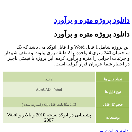
دانلود پروژه متره و برآورد
دانلود پروژه متره و برآورد
این پروژه شامل 1 فایل Word و 1 فایل اتوکد می باشد که یک
ساختمان 240 متری 4 واحده با 2 طبقه روی پیلوت و سقف شیبدار
و جزئیات اجرایی را متره و برآورد کرده. این پروژه با قیمتی ناچیز
در اختیار شما عزیزان قرار گرفته است.
تعداد فایل ها
2عدد
AutoCAD – Word
نوع فایل ها
حجم کل فایل
2.52 مگا بایت فایل Zip (فشرده شده )
پشتیبانی در اتوکد نسخه 2010 و بالاتر و Word
توضیحات
2007
دانلود
ادامه خواندن
←