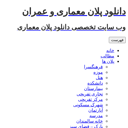
رفتن
دانلود پلان معماری و عمران
به
نوشته‌ها
وب سایت تخصصی دانلود پلان معماری
فهرست
خانه
مطالب
پلان ها
فرهنگسرا
موزه
هتل
دانشکده
بیمارستان
تجاری تفریحی
مرکز تفریحی
شهرک مسکونی
آپارتمان
مدرسه
خانه سالمندان
پارک – فضای سبز