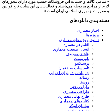
« تمامي كالاها و خدمات اين فروشگاه، حسب مورد داراي مجوزهاي
لازم از مراجع مربوطه مي‌باشند و فعاليت‌هاي اين سايت تابع قوانين
و مقررات جمهوري اسلامي ايران است »
دسته بندی دانلودهای
اخبار معماری
پروژه ها
دانلود پروژه های معماری
اقلیم در معماری
انسان طبیعت معماری
بناهای معروف
پاورپوینت
پرسپکتیو
تاسیسات ساختمان
جزئیات و دتایلهای اجرایی
رساله
روستا
طراحی فنی
طراحی معماری
طرح نهایی معماری
کتاب های معماری
مبلمان اتوکد
متره و برآورد