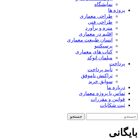
نمایشگاه
پروژه ها
طراحی معماری
طراحی فنی
متره و برآورد
اقلیم در معماری
انسان طبیعت معماری
پرسپکتیو
کتاب های معماری
مبلمان اتوکد
پرداخت
تأیید پرداخت
تراکنش ناموفق
سوابق خرید
درباره ما
تماس با پروژه معماری
قوانین و مقررات
ثبت شکایات
جستجو
برای:
بایگانی