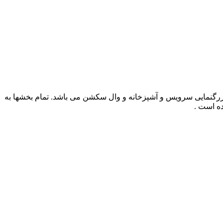
، برش ، پلان نعل درگاه ، پلان سقف کاذب ، بزرگنمایی سرویس و آشپزخانه و وال سکشن می باشد. تمام بخشها به
ده است .