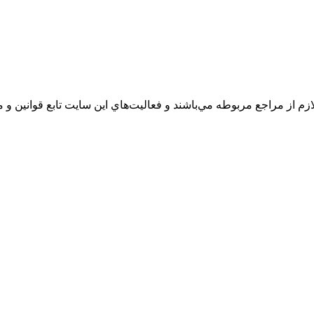
زم از مراجع مربوطه مي‌باشند و فعاليت‌هاي اين سايت تابع قوانين 