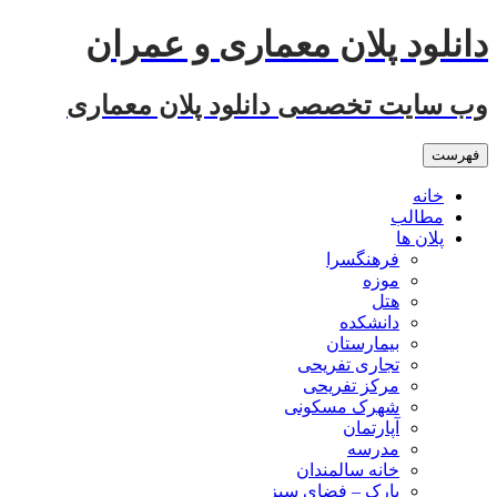
رفتن
دانلود پلان معماری و عمران
به
نوشته‌ها
وب سایت تخصصی دانلود پلان معماری
فهرست
خانه
مطالب
پلان ها
فرهنگسرا
موزه
هتل
دانشکده
بیمارستان
تجاری تفریحی
مرکز تفریحی
شهرک مسکونی
آپارتمان
مدرسه
خانه سالمندان
پارک – فضای سبز