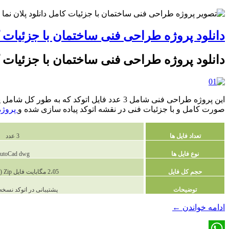
دانلود پروژه طراحی فنی ساختمان با جزئیات 
دانلود پروژه طراحی فنی ساختمان با جزئیات 
صورت کامل و با جزئیات فنی در نقشه اتوکد پیاده سازی شده و
پروژه
تعداد فایل ها
3 عدد
نوع فایل ها
utoCad dwg
حجم کل فایل
2،05 مگابایت فایل Zip (فشرده شده )
توضیحات
پشتیبانی در اتوکد نسخه 2010 و بالات
دانلود
ادامه خواندن
←
پروژه
طراحی