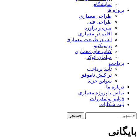
نمایشگاه
پروژه ها
طراحی معماری
طراحی فنی
متره و برآورد
اقلیم در معماری
انسان طبیعت معماری
پرسپکتیو
کتاب های معماری
مبلمان اتوکد
پرداخت
تأیید پرداخت
تراکنش ناموفق
سوابق خرید
درباره ما
تماس با پروژه معماری
قوانین و مقررات
ثبت شکایات
جستجو
برای:
بایگانی