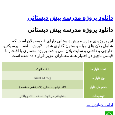
دانلود پروژه مدرسه پیش دبستانی
دانلود پروژه مدرسه پیش دبستانی
این پروژه ی مدرسه پیش دبستانی دارای 1طبقه پلان است که
شامل پلان های مبله و ستون گذاری شده ، 2برش ، 4نما ، پرسپکتیو
خارجی و داخلی و سایت پلان می باشد. پروژه معماری با افتخار با
قیمتی ناچیز در اختیار همه معماران عزیز قرار داده شده است.
تعداد فایل ها
1 عدد اتوکد
نوع فایل ها
AutoCad dwg
حجم کل فایل
319 کیلوبایت فایل Zip (فشرده شده )
توضیحات
پشتیبانی در اتوکد نسخه 2010 و بالاتر
دانلود
ادامه خواندن
←
پروژه
مدرسه