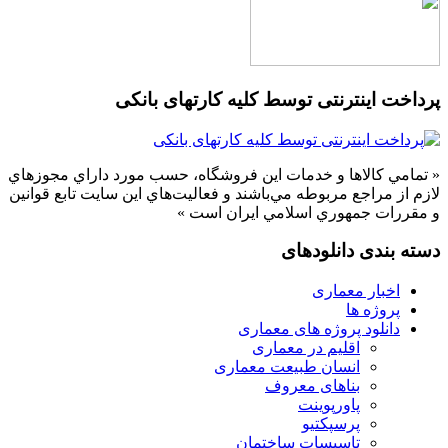
پرداخت اینترنتی توسط کلیه کارتهای بانکی
« تمامي كالاها و خدمات اين فروشگاه، حسب مورد داراي مجوزهاي
لازم از مراجع مربوطه مي‌باشند و فعاليت‌هاي اين سايت تابع قوانين
و مقررات جمهوري اسلامي ايران است »
دسته بندی دانلودهای
اخبار معماری
پروژه ها
دانلود پروژه های معماری
اقلیم در معماری
انسان طبیعت معماری
بناهای معروف
پاورپوینت
پرسپکتیو
تاسیسات ساختمان