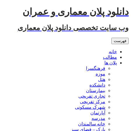
رفتن
دانلود پلان معماری و عمران
به
نوشته‌ها
وب سایت تخصصی دانلود پلان معماری
فهرست
خانه
مطالب
پلان ها
فرهنگسرا
موزه
هتل
دانشکده
بیمارستان
تجاری تفریحی
مرکز تفریحی
شهرک مسکونی
آپارتمان
مدرسه
خانه سالمندان
پارک – فضای سبز