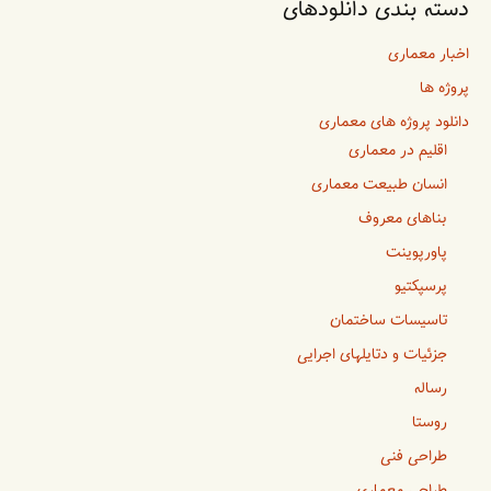
دسته بندی دانلودهای
اخبار معماری
پروژه ها
دانلود پروژه های معماری
اقلیم در معماری
انسان طبیعت معماری
بناهای معروف
پاورپوینت
پرسپکتیو
تاسیسات ساختمان
جزئیات و دتایلهای اجرایی
رساله
روستا
طراحی فنی