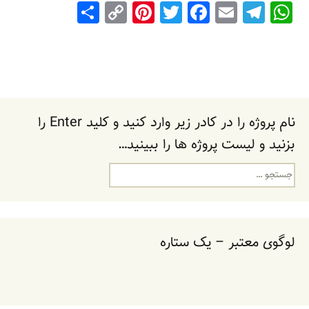
S
C
Pi
T
F
E
T
W
h
o
nt
wi
a
m
el
h
ar
p
er
tt
c
ai
e
at
e
y
e
er
e
l
gr
s
Li
st
b
a
A
n
o
m
p
نام پروژه را در کادر زیر وارد کنید و کلید Enter را
k
o
p
بزنید و لیست پروژه ها را ببینید…
k
جستجو
برای:
لوگوی معتبر – یک ستاره