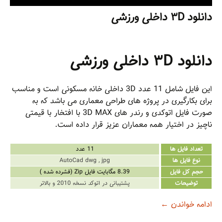
دانلود ۳D داخلی ورزشی
دانلود ۳D داخلی ورزشی
این فایل شامل 11 عدد 3D داخلی خانه مسکونی است و مناسب
برای بکارگیری در پروژه های طراحی معماری می باشد که به
صورت فایل اتوکدی و رندر های 3D MAX با افتخار با قیمتی
ناچیز در اختیار همه معماران عزیز قرار داده است.
تعداد فایل ها
11 عدد
نوع فایل ها
AutoCad dwg , jpg
حجم کل فایل
8.39 مگابایت فایل Zip (فشرده شده )
توضیحات
پشتیبانی در اتوکد نسخه 2010 و بالاتر
دانلود ۳D داخلی ورزشی
ادامه خواندن
←