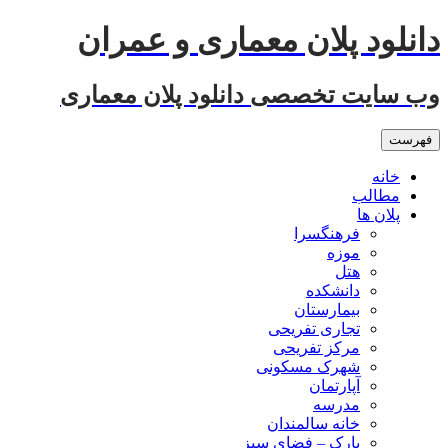
رفتن
دانلود پلان معماری و عمران
به
نوشته‌ها
وب سایت تخصصی دانلود پلان معماری
فهرست
خانه
مطالب
پلان ها
فرهنگسرا
موزه
هتل
دانشکده
بیمارستان
تجاری تفریحی
مرکز تفریحی
شهرک مسکونی
آپارتمان
مدرسه
خانه سالمندان
پارک – فضای سبز