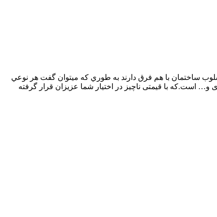
لوب ساختمان با هم فرق دارند به طوري كه ميتوان گفت هر نوعي
بل استفاده در درس انسان-طبیعت-معماری و… است.که با قیمتی ناچیز در اختیار شما عزیزان قرار گرفته