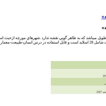
»
»
ويل ميباشد كه به ظاهر‍ گويي نقشه ندارد .شهرهاي مورچه ازحيث اس
از مورچه گان شهر خود را اشكال مختلف ميسازند. این فایل پاور پویت شامل 28 اسلاید است و قا
200