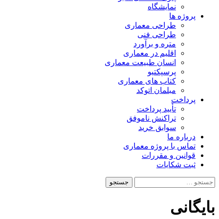
نمایشگاه
پروژه ها
طراحی معماری
طراحی فنی
متره و برآورد
اقلیم در معماری
انسان طبیعت معماری
پرسپکتیو
کتاب های معماری
مبلمان اتوکد
پرداخت
تأیید پرداخت
تراکنش ناموفق
سوابق خرید
درباره ما
تماس با پروژه معماری
قوانین و مقررات
ثبت شکایات
جستجو
برای:
بایگانی