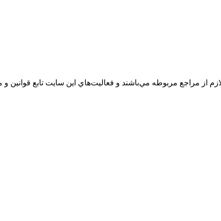
زم از مراجع مربوطه مي‌باشند و فعاليت‌هاي اين سايت تابع قوانين 