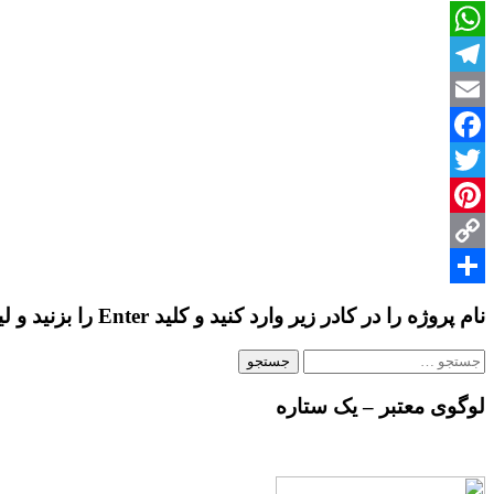
پوینت
با
WhatsApp
موضوع
«لانه
Telegram
سازی
مورچه»
Email
Facebook
Twitter
Pinterest
Copy
Share
Link
نام پروژه را در کادر زیر وارد کنید و کلید Enter را بزنید و لیست پروژه ها را ببینید…
جستجو
برای:
لوگوی معتبر – یک ستاره