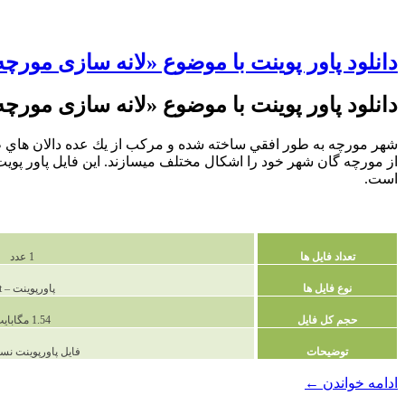
دانلود پاور پوینت با موضوع «لانه سازی مورچه
دانلود پاور پوینت با موضوع «لانه سازی مورچه
شهر مورچه به طور افقي ساخته شده و مركب از يك عده دالان هاي ط
است.
تعداد فایل ها
1 عدد
نوع فایل ها
پاورپوینت – ppt
حجم کل فایل
1.54 مگابایت
توضیحات
فایل پاورپوینت نسخه 7
دانلود
ادامه خواندن
←
پاور