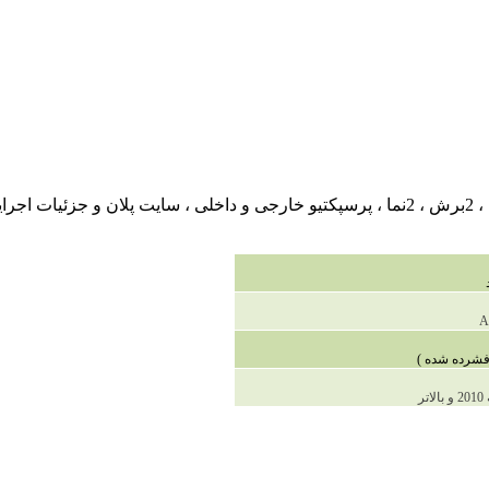
این پروژه ی ترمینال دارای 2طبقه پلان است که شامل پلان های مبله ، 2برش ، 2نما ، پرسپکتیو خ
A
ر