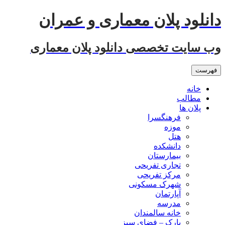
رفتن
دانلود پلان معماری و عمران
به
نوشته‌ها
وب سایت تخصصی دانلود پلان معماری
فهرست
خانه
مطالب
پلان ها
فرهنگسرا
موزه
هتل
دانشکده
بیمارستان
تجاری تفریحی
مرکز تفریحی
شهرک مسکونی
آپارتمان
مدرسه
خانه سالمندان
پارک – فضای سبز