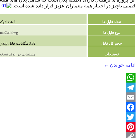
قیمتی ناچیز در اختیار همه معماران عزیز قرار داده شده است.
تعداد فایل ها
1 عدد اتوکد
نوع فایل ها
utoCad dwg
حجم کل فایل
3.82 مگابایت فایل Zip (فشرده شده )
توضیحات
پشتیبانی در اتوکد نسخه 2010 و بالات
دانلود
ادامه خواندن
←
پروژه
ترمینال
WhatsApp
Telegram
Email
Facebook
Twitter
Pinterest