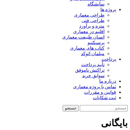
نمایشگاه
پروژه ها
طراحی معماری
طراحی فنی
متره و برآورد
اقلیم در معماری
انسان طبیعت معماری
پرسپکتیو
کتاب های معماری
مبلمان اتوکد
پرداخت
تأیید پرداخت
تراکنش ناموفق
سوابق خرید
درباره ما
تماس با پروژه معماری
قوانین و مقررات
ثبت شکایات
جستجو
برای:
بایگانی