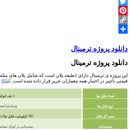
Facebook
Twitter
Pinterest
Copy
Share
Link
دانلود پروژه ترمینال
دانلود پروژه ترمینال
قیمتی ناچیز در اختیار همه معماران عزیز قرار داده شده است.
تعداد فایل ها
1 عدد اتوکد
نوع فایل ها
utoCad dwg
حجم کل فایل
797 کیلوبایت فایل Zip (فشرده شده )
توضیحات
پشتیبانی در اتوکد نسخه 2010 و بالات