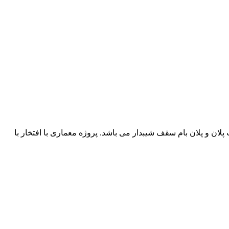
ن گذاری شده ، 2برش ، 4نما ، پرسپکتیو خارجی و داخلی ، سایت پلان و پلان بام سقف شیبدار می باشد. پروژه معماری با افتخار با