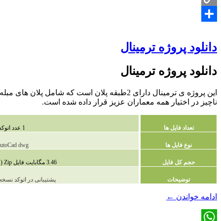
Copy
Share
Link
دانلود پروژه ترمینال
دانلود پروژه ترمینال
ناچیز در اختیار همه معماران عزیز قرار داده شده است.
تعداد فایل ها
1 عدد اتوکد
نوع فایل ها
utoCad dwg
حجم کل فایل
3.46 مگابایت فایل Zip (فشرده شده )
توضیحات
پشتیبانی در اتوکد نسخه 2010 و بالات
دانلود
ادامه خواندن
←
پروژه
ترمینال