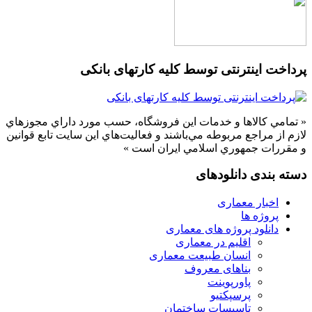
پرداخت اینترنتی توسط کلیه کارتهای بانکی
« تمامي كالاها و خدمات اين فروشگاه، حسب مورد داراي مجوزهاي
لازم از مراجع مربوطه مي‌باشند و فعاليت‌هاي اين سايت تابع قوانين
و مقررات جمهوري اسلامي ايران است »
دسته بندی دانلودهای
اخبار معماری
پروژه ها
دانلود پروژه های معماری
اقلیم در معماری
انسان طبیعت معماری
بناهای معروف
پاورپوینت
پرسپکتیو
تاسیسات ساختمان