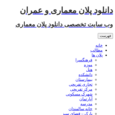
رفتن
دانلود پلان معماری و عمران
به
نوشته‌ها
وب سایت تخصصی دانلود پلان معماری
فهرست
خانه
مطالب
پلان ها
فرهنگسرا
موزه
هتل
دانشکده
بیمارستان
تجاری تفریحی
مرکز تفریحی
شهرک مسکونی
آپارتمان
مدرسه
خانه سالمندان
پارک – فضای سبز