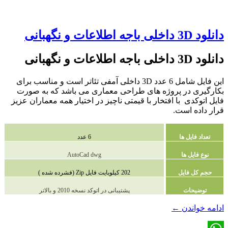
دانلود 3D داخلی باجه اطلاعات و نگهبانی
دانلود 3D داخلی باجه اطلاعات و نگهبانی
این فایل شامل 6 عدد 3D داخلی آمفی تئاتر است و مناسب برای
بکارگیری در پروژه های طراحی معماری می باشد که به صورت
فایل اتوکدی با افتخار با قیمتی ناچیز در اختیار همه معماران عزیز
قرار داده است.
تعداد فایل ها
6 عدد
نوع فایل ها
AutoCad dwg
حجم کل فایل
202 کیلوبایت فایل Zip (فشرده شده )
توضیحات
پشتیبانی در اتوکد نسخه 2010 و بالاتر
دانلود
ادامه خواندن
←
3D
داخلی