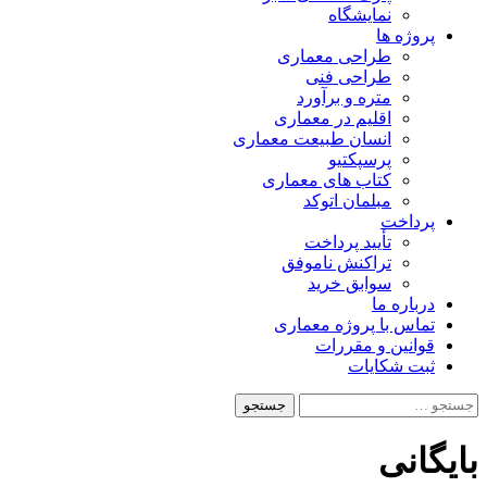
نمایشگاه
پروژه ها
طراحی معماری
طراحی فنی
متره و برآورد
اقلیم در معماری
انسان طبیعت معماری
پرسپکتیو
کتاب های معماری
مبلمان اتوکد
پرداخت
تأیید پرداخت
تراکنش ناموفق
سوابق خرید
درباره ما
تماس با پروژه معماری
قوانین و مقررات
ثبت شکایات
جستجو
برای:
بایگانی