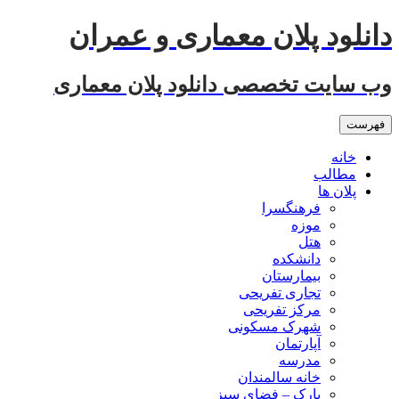
رفتن
دانلود پلان معماری و عمران
به
نوشته‌ها
وب سایت تخصصی دانلود پلان معماری
فهرست
خانه
مطالب
پلان ها
فرهنگسرا
موزه
هتل
دانشکده
بیمارستان
تجاری تفریحی
مرکز تفریحی
شهرک مسکونی
آپارتمان
مدرسه
خانه سالمندان
پارک – فضای سبز