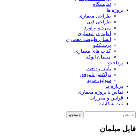
نمایشگاه
پروژه ها
طراحی معماری
طراحی فنی
متره و برآورد
اقلیم در معماری
انسان طبیعت معماری
پرسپکتیو
کتاب های معماری
مبلمان اتوکد
پرداخت
تأیید پرداخت
تراکنش ناموفق
سوابق خرید
درباره ما
تماس با پروژه معماری
قوانین و مقررات
ثبت شکایات
جستجو
برای:
فایل مبلمان