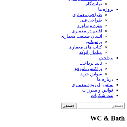
نمایشگاه
پروژه ها
طراحی معماری
طراحی فنی
متره و برآورد
اقلیم در معماری
انسان طبیعت معماری
پرسپکتیو
کتاب های معماری
مبلمان اتوکد
پرداخت
تأیید پرداخت
تراکنش ناموفق
سوابق خرید
درباره ما
تماس با پروژه معماری
قوانین و مقررات
ثبت شکایات
جستجو
برای:
WC & Bath