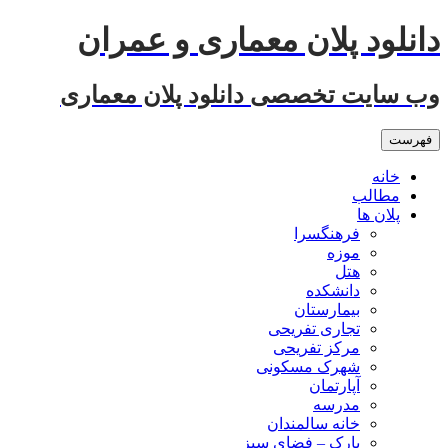
رفتن
دانلود پلان معماری و عمران
به
نوشته‌ها
وب سایت تخصصی دانلود پلان معماری
فهرست
خانه
مطالب
پلان ها
فرهنگسرا
موزه
هتل
دانشکده
بیمارستان
تجاری تفریحی
مرکز تفریحی
شهرک مسکونی
آپارتمان
مدرسه
خانه سالمندان
پارک – فضای سبز