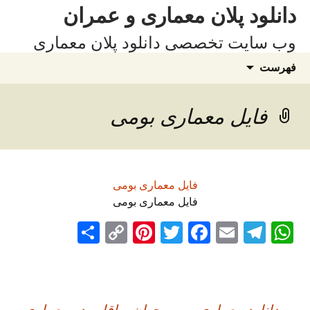
فتن
دانلود پلان معماری و عمران
ه
وب سایت تخصصی دانلود پلان معماری
وشته‌ها
جستجو
فهرست
برای:
فایل معماری بومی
فایل معماری بومی
فایل معماری بومی
S
C
Pi
T
Fa
E
Te
W
ha
op
nt
wi
ce
m
le
ha
re
y
er
tte
bo
ail
gr
ts
Li
es
r
ok
a
A