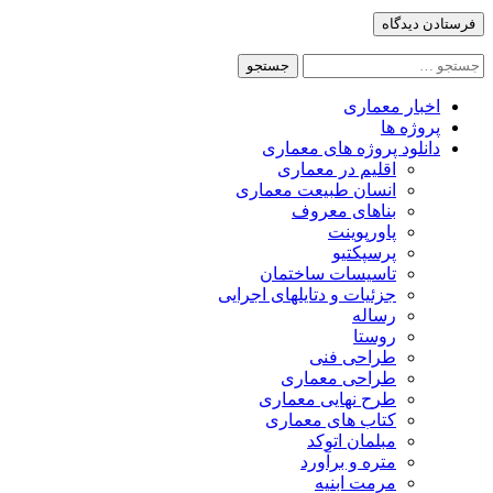
جستجو
برای:
اخبار معماری
پروژه ها
دانلود پروژه های معماری
اقلیم در معماری
انسان طبیعت معماری
بناهای معروف
پاورپوینت
پرسپکتیو
تاسیسات ساختمان
جزئیات و دتایلهای اجرایی
رساله
روستا
طراحی فنی
طراحی معماری
طرح نهایی معماری
کتاب های معماری
مبلمان اتوکد
متره و برآورد
مرمت ابنیه