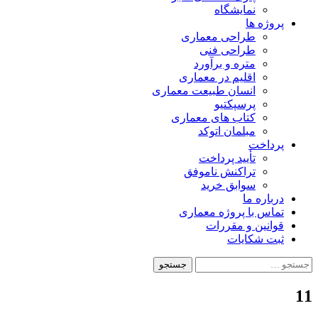
نمایشگاه
پروژه ها
طراحی معماری
طراحی فنی
متره و برآورد
اقلیم در معماری
انسان طبیعت معماری
پرسپکتیو
کتاب های معماری
مبلمان اتوکد
پرداخت
تأیید پرداخت
تراکنش ناموفق
سوابق خرید
درباره ما
تماس با پروژه معماری
قوانین و مقررات
ثبت شکایات
جستجو
برای:
11