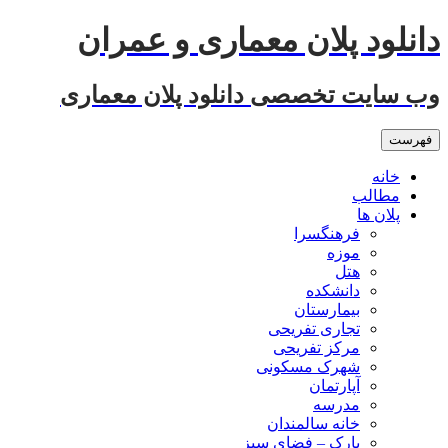
رفتن
دانلود پلان معماری و عمران
به
نوشته‌ها
وب سایت تخصصی دانلود پلان معماری
فهرست
خانه
مطالب
پلان ها
فرهنگسرا
موزه
هتل
دانشکده
بیمارستان
تجاری تفریحی
مرکز تفریحی
شهرک مسکونی
آپارتمان
مدرسه
خانه سالمندان
پارک – فضای سبز