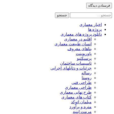
جستجو
برای:
اخبار معماری
پروژه ها
دانلود پروژه های معماری
اقلیم در معماری
انسان طبیعت معماری
بناهای معروف
پاورپوینت
پرسپکتیو
تاسیسات ساختمان
جزئیات و دتایلهای اجرایی
رساله
روستا
طراحی فنی
طراحی معماری
طرح نهایی معماری
کتاب های معماری
مبلمان اتوکد
متره و برآورد
مرمت ابنیه