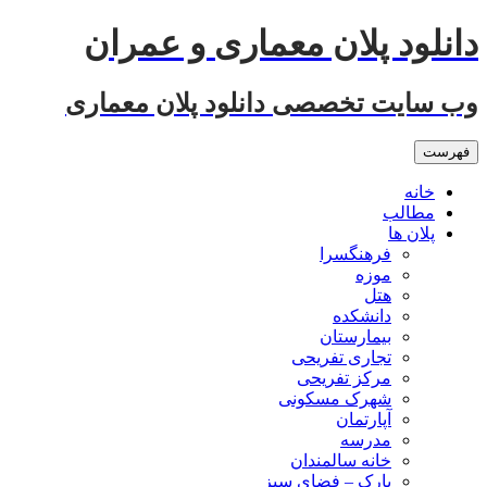
رفتن
دانلود پلان معماری و عمران
به
نوشته‌ها
وب سایت تخصصی دانلود پلان معماری
فهرست
خانه
مطالب
پلان ها
فرهنگسرا
موزه
هتل
دانشکده
بیمارستان
تجاری تفریحی
مرکز تفریحی
شهرک مسکونی
آپارتمان
مدرسه
خانه سالمندان
پارک – فضای سبز