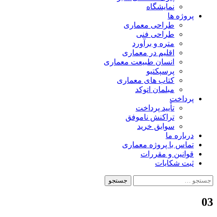
نمایشگاه
پروژه ها
طراحی معماری
طراحی فنی
متره و برآورد
اقلیم در معماری
انسان طبیعت معماری
پرسپکتیو
کتاب های معماری
مبلمان اتوکد
پرداخت
تأیید پرداخت
تراکنش ناموفق
سوابق خرید
درباره ما
تماس با پروژه معماری
قوانین و مقررات
ثبت شکایات
جستجو
برای:
03