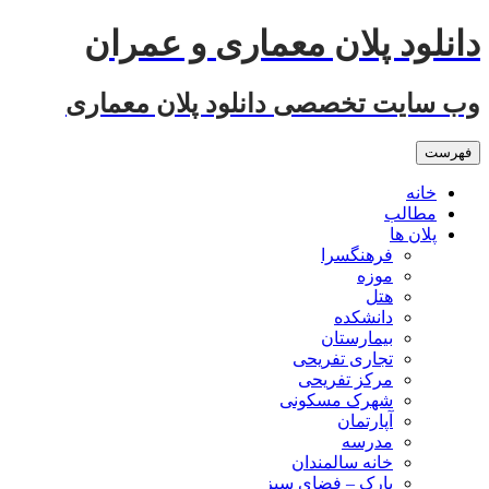
رفتن
دانلود پلان معماری و عمران
به
نوشته‌ها
وب سایت تخصصی دانلود پلان معماری
فهرست
خانه
مطالب
پلان ها
فرهنگسرا
موزه
هتل
دانشکده
بیمارستان
تجاری تفریحی
مرکز تفریحی
شهرک مسکونی
آپارتمان
مدرسه
خانه سالمندان
پارک – فضای سبز