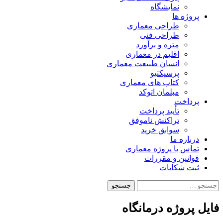
نمایشگاه
پروژه ها
طراحی معماری
طراحی فنی
متره و برآورد
اقلیم در معماری
انسان طبیعت معماری
پرسپکتیو
کتاب های معماری
مبلمان اتوکد
پرداخت
تأیید پرداخت
تراکنش ناموفق
سوابق خرید
درباره ما
تماس با پروژه معماری
قوانین و مقررات
ثبت شکایات
جستجو
برای:
فایل پروژه درمانگاه