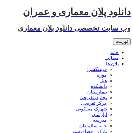
رفتن
دانلود پلان معماری و عمران
به
نوشته‌ها
وب سایت تخصصی دانلود پلان معماری
فهرست
خانه
مطالب
پلان ها
فرهنگسرا
موزه
هتل
دانشکده
بیمارستان
تجاری تفریحی
مرکز تفریحی
شهرک مسکونی
آپارتمان
مدرسه
خانه سالمندان
پارک – فضای سبز