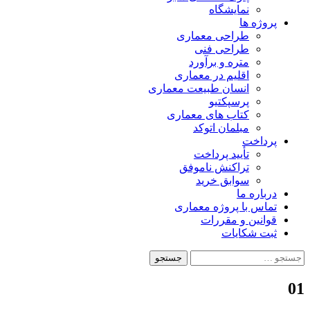
نمایشگاه
پروژه ها
طراحی معماری
طراحی فنی
متره و برآورد
اقلیم در معماری
انسان طبیعت معماری
پرسپکتیو
کتاب های معماری
مبلمان اتوکد
پرداخت
تأیید پرداخت
تراکنش ناموفق
سوابق خرید
درباره ما
تماس با پروژه معماری
قوانین و مقررات
ثبت شکایات
جستجو
برای:
01