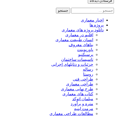
جستجو
برای:
اخبار معماری
پروژه ها
دانلود پروژه های معماری
اقلیم در معماری
انسان طبیعت معماری
بناهای معروف
پاورپوینت
پرسپکتیو
تاسیسات ساختمان
جزئیات و دتایلهای اجرایی
رساله
روستا
طراحی فنی
طراحی معماری
طرح نهایی معماری
کتاب های معماری
مبلمان اتوکد
متره و برآورد
مرمت ابنیه
مطالعات طراحی معماری