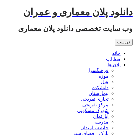
رفتن
دانلود پلان معماری و عمران
به
نوشته‌ها
وب سایت تخصصی دانلود پلان معماری
فهرست
خانه
مطالب
پلان ها
فرهنگسرا
موزه
هتل
دانشکده
بیمارستان
تجاری تفریحی
مرکز تفریحی
شهرک مسکونی
آپارتمان
مدرسه
خانه سالمندان
پارک – فضای سبز