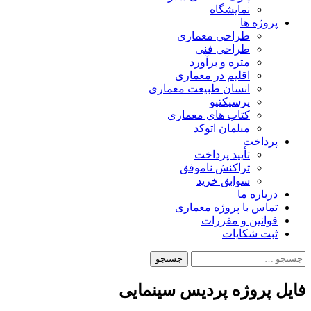
نمایشگاه
پروژه ها
طراحی معماری
طراحی فنی
متره و برآورد
اقلیم در معماری
انسان طبیعت معماری
پرسپکتیو
کتاب های معماری
مبلمان اتوکد
پرداخت
تأیید پرداخت
تراکنش ناموفق
سوابق خرید
درباره ما
تماس با پروژه معماری
قوانین و مقررات
ثبت شکایات
جستجو
برای:
فایل پروژه پردیس سینمایی