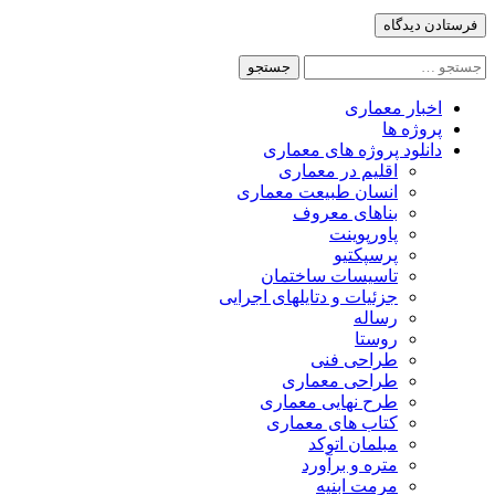
جستجو
برای:
اخبار معماری
پروژه ها
دانلود پروژه های معماری
اقلیم در معماری
انسان طبیعت معماری
بناهای معروف
پاورپوینت
پرسپکتیو
تاسیسات ساختمان
جزئیات و دتایلهای اجرایی
رساله
روستا
طراحی فنی
طراحی معماری
طرح نهایی معماری
کتاب های معماری
مبلمان اتوکد
متره و برآورد
مرمت ابنیه