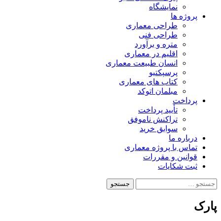
نمایشگاه
پروژه ها
طراحی معماری
طراحی فنی
متره و برآورد
اقلیم در معماری
انسان طبیعت معماری
پرسپکتیو
کتاب های معماری
مبلمان اتوکد
پرداخت
تأیید پرداخت
تراکنش ناموفق
سوابق خرید
درباره ما
تماس با پروژه معماری
قوانین و مقررات
ثبت شکایات
جستجو
برای:
پارک