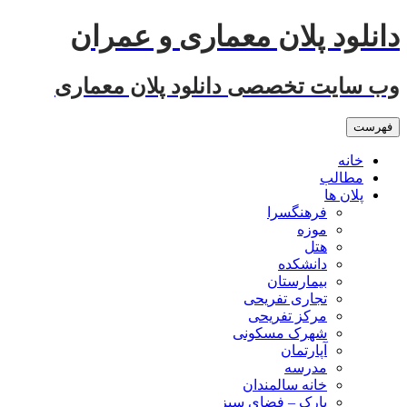
رفتن
دانلود پلان معماری و عمران
به
نوشته‌ها
وب سایت تخصصی دانلود پلان معماری
فهرست
خانه
مطالب
پلان ها
فرهنگسرا
موزه
هتل
دانشکده
بیمارستان
تجاری تفریحی
مرکز تفریحی
شهرک مسکونی
آپارتمان
مدرسه
خانه سالمندان
پارک – فضای سبز